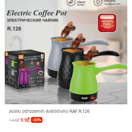
Ყავის Ელექტრო Მადუღარა RAF R.126
9.9₾
14.8₾
-33%