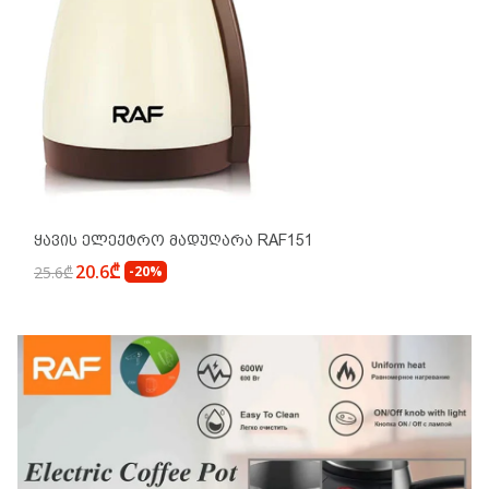
Ყავის Ელექტრო Მადუღარა RAF151
20.6₾
25.6₾
-20%