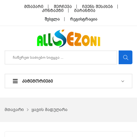
მთავარი
შერჩევა
ჩვენს შესახებ
კონტაქტი
გარანტია
შესვლა
რეგისტრაცია
ᲙᲐᲢᲔᲒᲝᲠᲘᲔᲑᲘ
მთავარი
ყავის მადუღარა