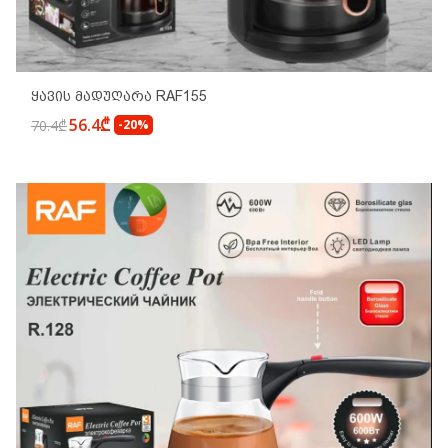
Ყავის Მადუღარა RAF155
56.4₾
70.4₾
-20%