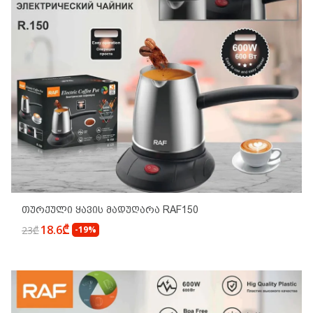
Თურქული Ყავის Მადუღარა RAF150
18.6₾
23₾
-19%