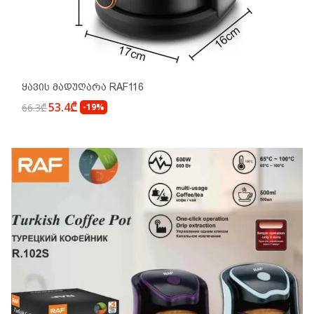
Ყავის Მადუღარა RAF116
53.4₾
66.3₾
-19%