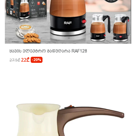
Ყავის Ელექტრო Მადუღარა RAF128
22₾
27.5₾
-20%