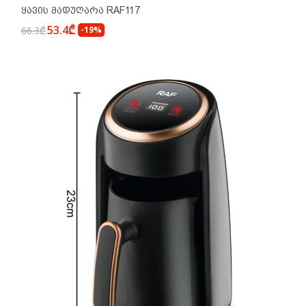
Ყავის Მადუღარა RAF117
53.4₾
66.3₾
-19%