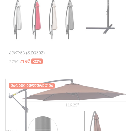
Ქოლგა (SZQ302)
219₾
279₾
-22%
Მარაგი Ამოწურულია