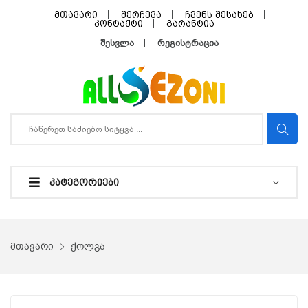
მთავარი
შერჩევა
ჩვენს შესახებ
კონტაქტი
გარანტია
შესვლა
რეგისტრაცია
ᲙᲐᲢᲔᲒᲝᲠᲘᲔᲑᲘ
მთავარი
ქოლგა