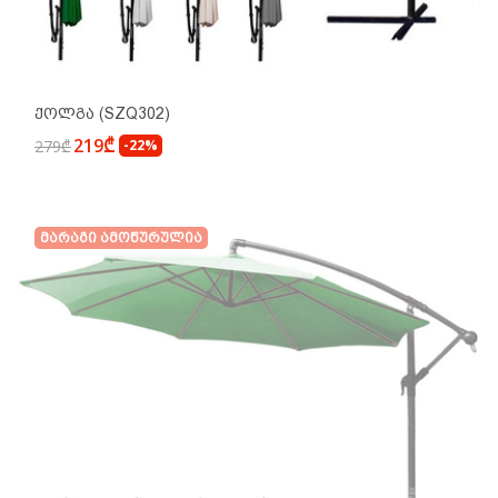
Ქოლგა (SZQ302)
219₾
279₾
-22%
Მარაგი Ამოწურულია