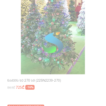
Ნაძვის Ხე 270 Სმ (22SN2239-270)
725₾
863₾
-16%