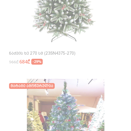
Ნაძვის Ხე 270 Სმ (23SN4375-270)
684₾
966₾
-29%
Მარაგი Ამოწურულია