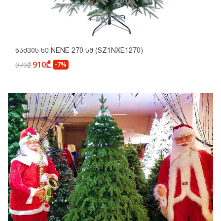
Ნაძვის Ხე NENE 270 Სმ (SZ1NXE1270)
910₾
979₾
-7%