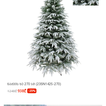
Ნაძვის Ხე 270 Სმ (23SN1425-270)
938₾
1248₾
-25%