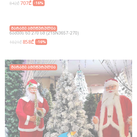
707₾
842₾
-16%
Მარაგი Ამოწურულია
Ნაძვის Ხე 270 Სმ (21SN3657-270)
858₾
1021₾
-16%
Მარაგი Ამოწურულია