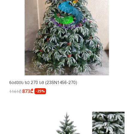
Ნაძვის Ხე 270 Სმ (23SN1456-270)
873₾
1161₾
-25%