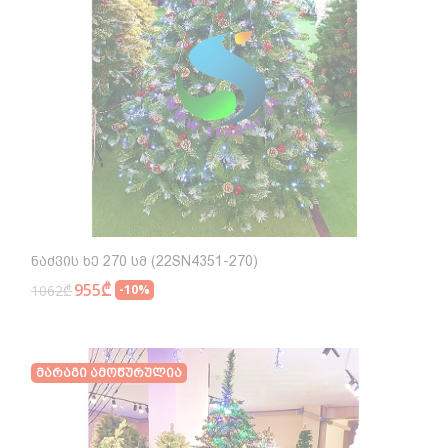
Ნაძვის Ხე 270 Სმ (22SN4351-270)
955₾
1062₾
-10%
Მარაგი Ამოწურულია