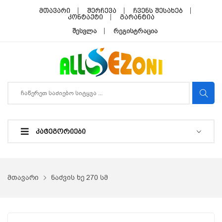
მთავარი
შერჩევა
ჩვენს შესახებ
კონტაქტი
გარანტია
შესვლა
რეგისტრაცია
ᲙᲐᲢᲔᲒᲝᲠᲘᲔᲑᲘ
მთავარი
ნაძვის ხე 270 სმ