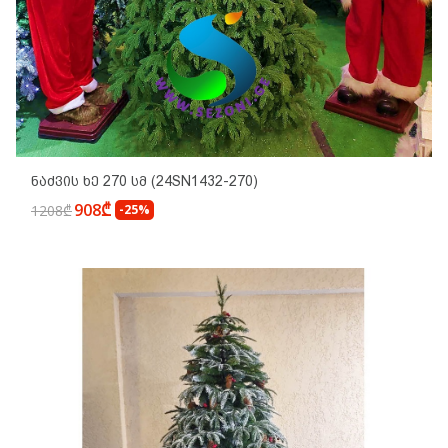
Ნაძვის Ხე 270 Სმ (24SN1432-270)
908₾
1208₾
-25%