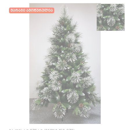
Მარაგი Ამოწურულია