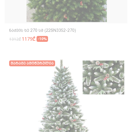
Ნაძვის Ხე 270 Სმ (22SN3352-270)
1179₾
1312₾
-10%
Მარაგი Ამოწურულია