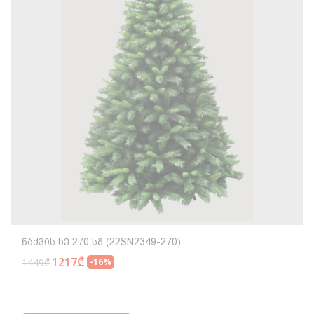
Ნაძვის Ხე 270 Სმ (22SN2349-270)
1217₾
1449₾
-16%