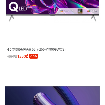
Ტელევიზორი 55' (Q55HY9909WOS)
1350₾
1597₾
-15%