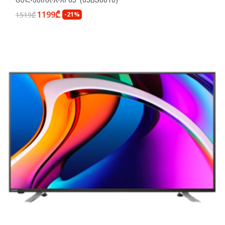
Ტელევიზორი 65' (65BS8810)
1199₾
1519₾
-21%