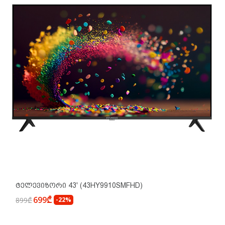
Ტელევიზორი 43' (43HY9910SMFHD)
699₾
899₾
-22%