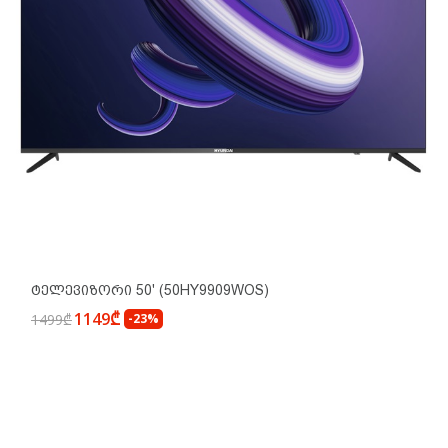
Ტელევიზორი 50' (50HY9909WOS)
1149₾
1499₾
-23%