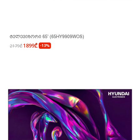
Ტელევიზორი 65' (65HY9909WOS)
1899₾
2179₾
-13%