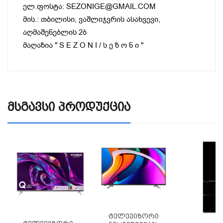
ელ.ფოსტა: SEZONIGE@GMAIL.COM
მის.: თბილისი, ვაშლიჯვრის ასახვევი,
აღმაშენებლის 2ბ
მაღაზია " S E Z O N I / ს ე ზ ო ნ ი "
Მსგავსი Პროდუქცია
Ტელევიზორი