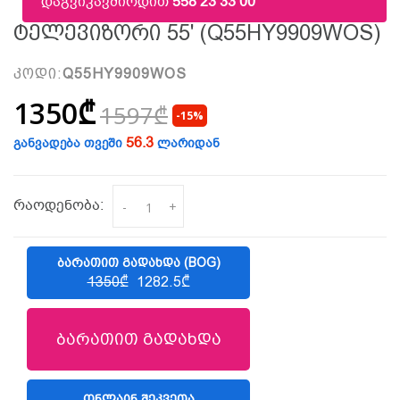
დაგვიკავშირდით
558 23 33 00
Ტელევიზორი 55' (Q55HY9909WOS)
კოდი:
Q55HY9909WOS
1350₾
1597₾
-15%
56.3
განვადება თვეში
ლარიდან
რაოდენობა:
-
+
ᲑᲐᲠᲐᲗᲘᲗ ᲒᲐᲓᲐᲮᲓᲐ (BOG)
1350₾
1282.5₾
ბარათით გადახდა
ᲝᲜᲚᲐᲘᲜ ᲨᲔᲙᲕᲔᲗᲐ