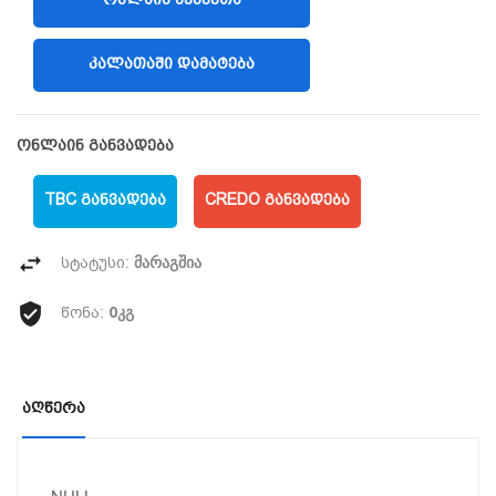
(LIBERTY)
ᲙᲐᲚᲐᲗᲐᲨᲘ ᲓᲐᲛᲐᲢᲔᲑᲐ
ონლაინ განვადება
TBC ᲒᲐᲜᲕᲐᲓᲔᲑᲐ
CREDO ᲒᲐᲜᲕᲐᲓᲔᲑᲐ
მარაგშია
სტატუსი:
0კგ
წონა:
Აღწერა