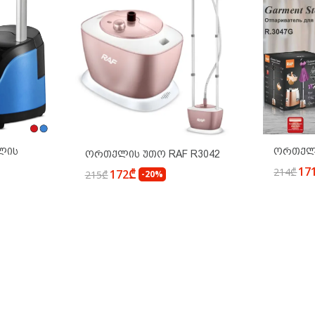
ლის
Ორთქლი
Ორთქლის Უთო RAF R3042
17
214₾
172₾
215₾
-20%