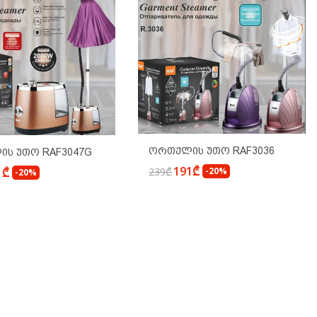
Ორთქლის Უთო RAF3036
ს Უთო RAF3047G
191₾
239₾
-20%
1₾
-20%