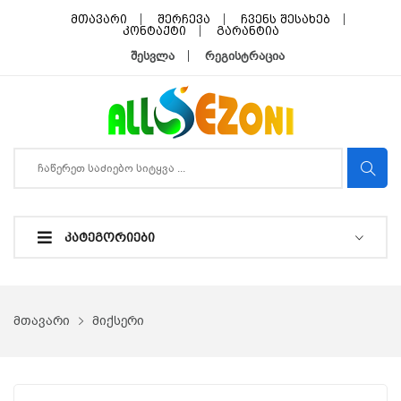
მთავარი
შერჩევა
ჩვენს შესახებ
კონტაქტი
გარანტია
შესვლა
რეგისტრაცია
ᲙᲐᲢᲔᲒᲝᲠᲘᲔᲑᲘ
მთავარი
მიქსერი