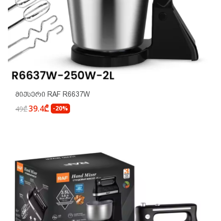
Მიქსერი RAF R6637W
39.4₾
49₾
-20%