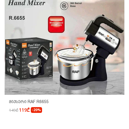
Მიქსერი RAF R6655
119₾
149₾
-20%