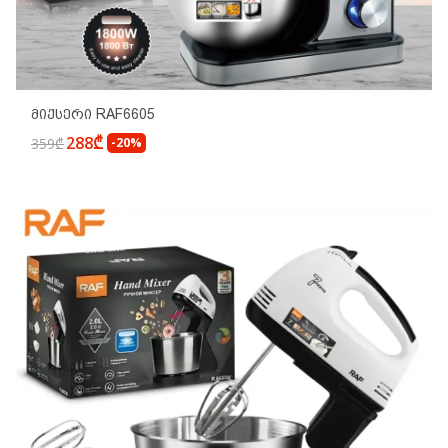
Მიქსერი RAF6605
288₾
359₾
-20%