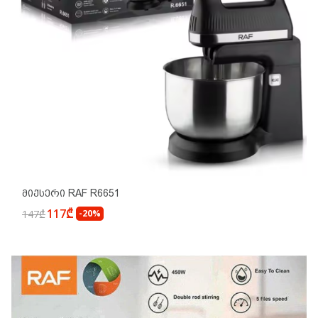
Მიქსერი RAF R6651
117₾
147₾
-20%