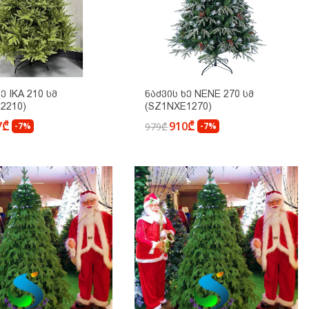
ე IKA 210 Სმ
Ნაძვის Ხე NENE 270 Სმ
2210)
(SZ1NXE1270)
7₾
910₾
-7%
979₾
-7%