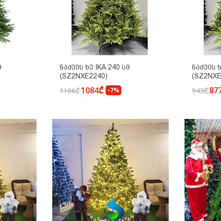
მ
Ნაძვის Ხე IKA 240 Სმ
Ნაძვის Ხ
(SZ2NXE2240)
(SZ2NXE
1084₾
87
1166₾
-7%
943₾