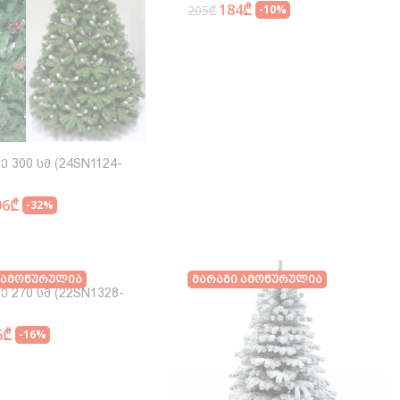
184₾
205₾
-10%
ე 300 Სმ (24SN1124-
96₾
-32%
 Ამოწურულია
Მარაგი Ამოწურულია
Ხე 270 Სმ (22SN1328-
6₾
-16%