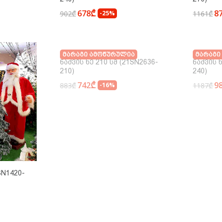
678₾
8
902₾
-25%
1161₾
Მარაგი Ამოწურულია
Მარაგი
Ნაძვის Ხე 210 Სმ (21SN2636-
Ნაძვის 
210)
240)
742₾
9
883₾
-16%
1187₾
SN1420-