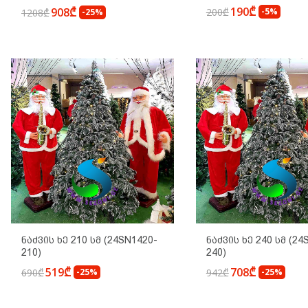
190₾
908₾
200₾
-5%
1208₾
-25%
Ნაძვის Ხე 210 Სმ (24SN1420-
Ნაძვის Ხე 240 Სმ (24
210)
240)
519₾
708₾
690₾
-25%
942₾
-25%