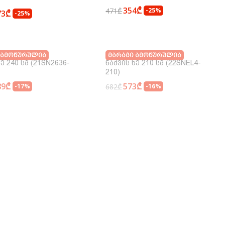
354₾
471₾
-25%
73₾
-25%
 Ამოწურულია
Მარაგი Ამოწურულია
Ხე 240 Სმ (21SN2636-
Ნაძვის Ხე 210 Სმ (22SNEL4-
210)
89₾
573₾
-17%
682₾
-16%