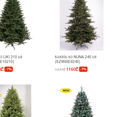
ე LIKI 210 Სმ
Ნაძვის Ხე NUNA 240 Სმ
E10210)
(SZ9NXE9240)
4₾
1160₾
-7%
1247₾
-7%