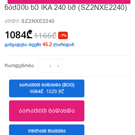
Ნაძვის Ხე IKA 240 Სმ (SZ2NXE2240)
კოდი:
SZ2NXE2240
1084₾
1166₾
-7%
45.2
განვადება თვეში
ლარიდან
რაოდენობა:
-
+
ᲑᲐᲠᲐᲗᲘᲗ ᲒᲐᲓᲐᲮᲓᲐ (BOG)
1084₾
1029.8₾
ბარათით გადახდა
ᲝᲜᲚᲐᲘᲜ ᲨᲔᲙᲕᲔᲗᲐ
(LIBERTY)