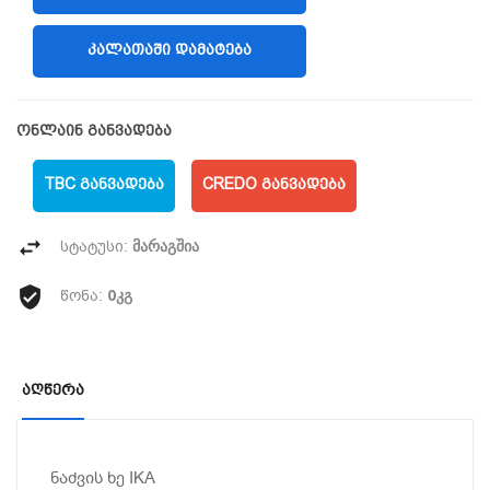
ᲙᲐᲚᲐᲗᲐᲨᲘ ᲓᲐᲛᲐᲢᲔᲑᲐ
ონლაინ განვადება
TBC ᲒᲐᲜᲕᲐᲓᲔᲑᲐ
CREDO ᲒᲐᲜᲕᲐᲓᲔᲑᲐ
მარაგშია
სტატუსი:
0კგ
წონა:
Აღწერა
ნაძვის ხე IKA