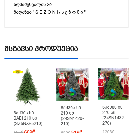
აღმაშენებლის 2ბ
მაღაზია " S E Z O N I / ს ე ზ ო ნ ი "
Მსგავსი Პროდუქცია
Ნაძვის Ხე
Ნაძვის Ხე
270 Სმ
Ნაძვის Ხე
210 Სმ
(24SN1432-
BABI 210 Სმ
(24SN1420-
270)
(SZ5NXE5210)
210)
609₾
1208₾
519₾
655₾
690₾