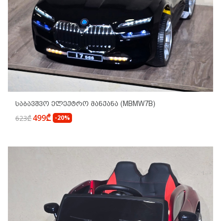
Საბავშვო Ელექტრო Მანქანა (MBMW7B)
499₾
623₾
-20%