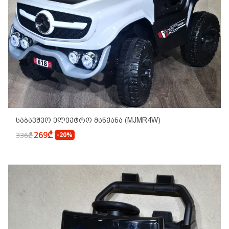
Საბავშვო Ელექტრო Მანქანა (MJMR4W)
269₾
336₾
-20%