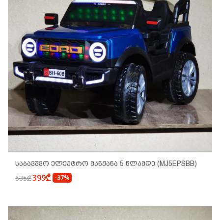
Საბავშვო Ელექტრო Მანქანა 5 Წლამდე (MJ5EPSBB)
399₾
635₾
-37%