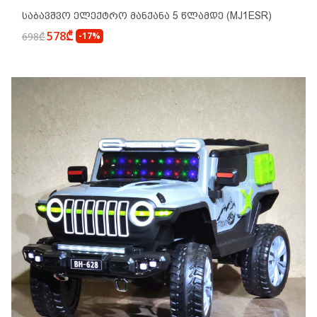
Საბავშვო Ელექტრო Მანქანა 5 Წლამდე (MJ1ESR)
578₾
698₾
-17%