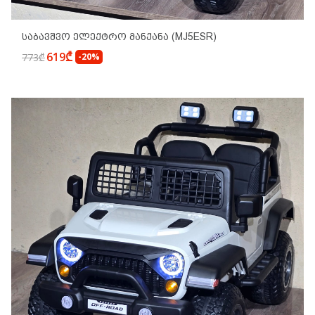
Საბავშვო Ელექტრო Მანქანა (MJ5ESR)
619₾
773₾
-20%