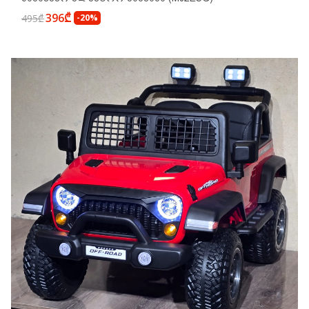
396₾
495₾
-20%