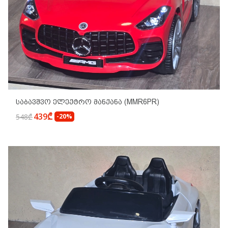
Საბავშვო Ელექტრო Მანქანა (MMR6PR)
439₾
548₾
-20%