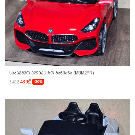
Საბავშვო Ელექტრო Მანქანა (MBM2PR)
439₾
548₾
-20%