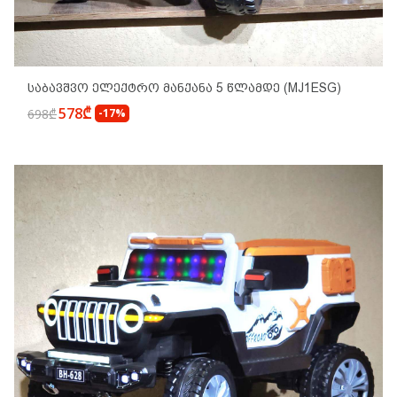
Საბავშვო Ელექტრო Მანქანა 5 Წლამდე (MJ1ESG)
578₾
698₾
-17%