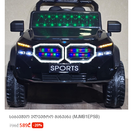
Საბავშვო Ელექტრო Მანქანა (MJMB1EPSB)
589₾
736₾
-20%