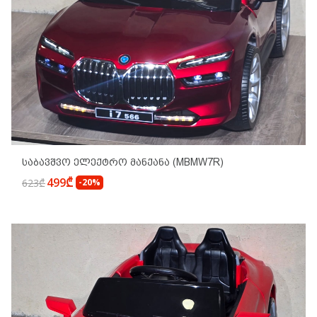
Საბავშვო Ელექტრო Მანქანა (MBMW7R)
499₾
623₾
-20%