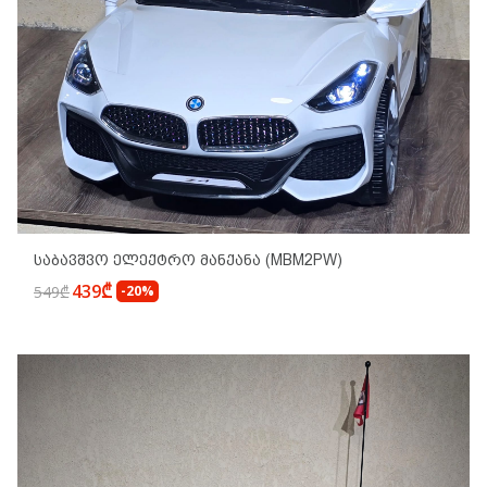
Საბავშვო Ელექტრო Მანქანა (MBM2PW)
439₾
549₾
-20%