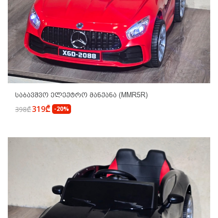
Საბავშვო Ელექტრო Მანქანა (MMR5R)
319₾
398₾
-20%