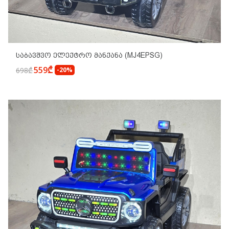
Საბავშვო Ელექტრო Მანქანა (MJ4EPSG)
559₾
698₾
-20%