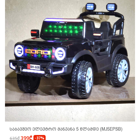
Საბავშვო Ელექტრო Მანქანა 5 Წლამდე (MJ5EPSB)
399₾
635₾
-37%