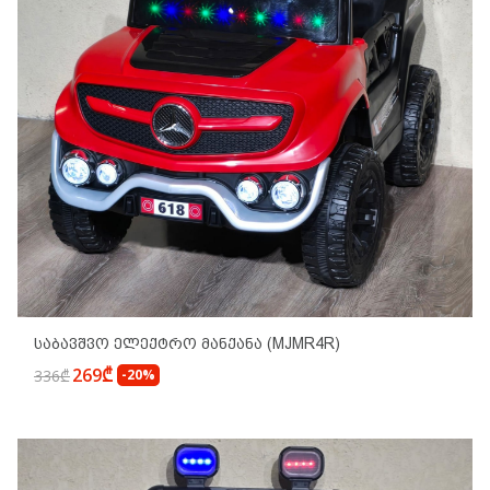
Საბავშვო Ელექტრო Მანქანა (MJMR4R)
269₾
336₾
-20%