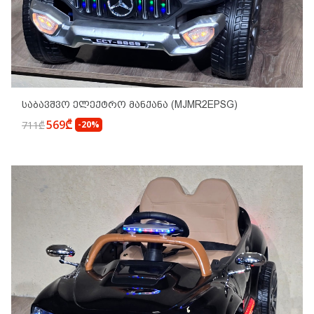
Საბავშვო Ელექტრო Მანქანა (MJMR2EPSG)
569₾
711₾
-20%