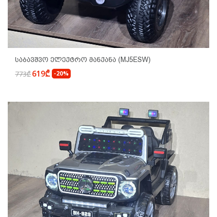
Საბავშვო Ელექტრო Მანქანა (MJ5ESW)
619₾
773₾
-20%