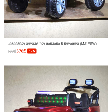
Საბავშვო Ელექტრო Მანქანა 5 Წლამდე (MJ1ESW)
578₾
698₾
-17%