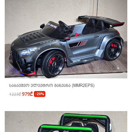
Საბავშვო Ელექტრო Მანქანა (MMR2EPS)
979₾
1223₾
-20%