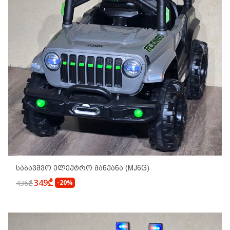
Საბავშვო Ელექტრო Მანქანა (MJ6G)
349₾
436₾
-20%