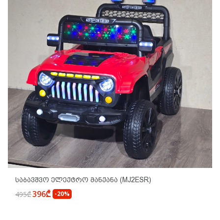
Საბავშვო Ელექტრო Მანქანა (MJ2ESR)
396₾
495₾
-20%