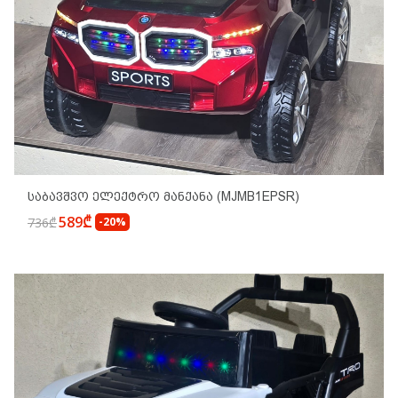
Საბავშვო Ელექტრო Მანქანა (MJMB1EPSR)
589₾
736₾
-20%