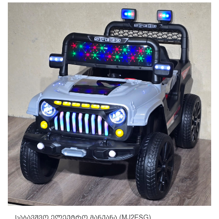
Საბავშვო Ელექტრო Მანქანა (MJ2ESG)