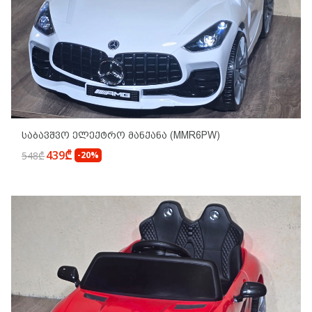
Საბავშვო Ელექტრო Მანქანა (MMR6PW)
439₾
548₾
-20%