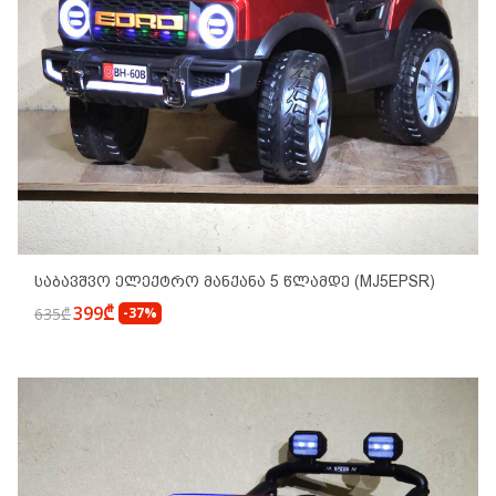
Საბავშვო Ელექტრო Მანქანა 5 Წლამდე (MJ5EPSR)
399₾
635₾
-37%