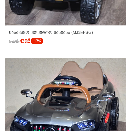
Საბავშვო Ელექტრო Მანქანა (MJ3EPSG)
439₾
529₾
-17%