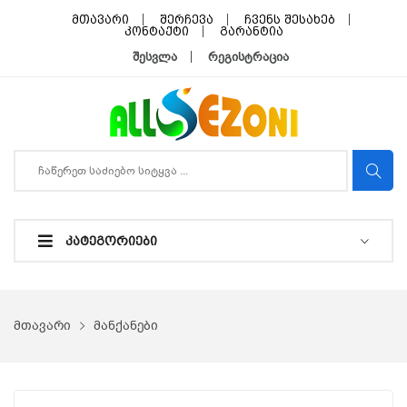
მთავარი
შერჩევა
ჩვენს შესახებ
კონტაქტი
გარანტია
შესვლა
რეგისტრაცია
ᲙᲐᲢᲔᲒᲝᲠᲘᲔᲑᲘ
მთავარი
მანქანები