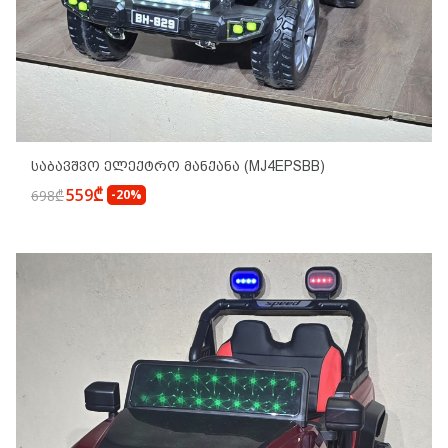
Საბავშვო Ელექტრო Მანქანა (MJ4EPSBB)
559₾
698₾
-20%