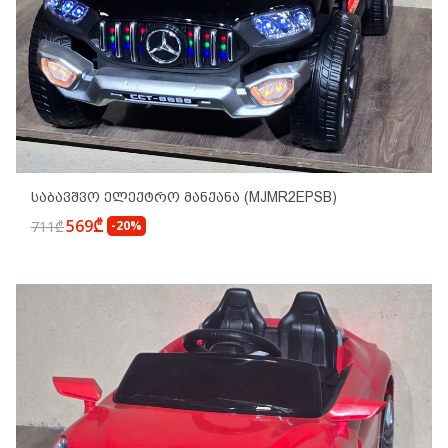
Საბავშვო Ელექტრო Მანქანა (MJMR2EPSB)
569₾
711₾
-20%