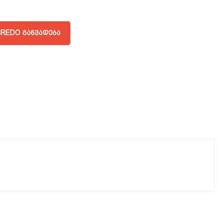
REDO ᲒᲐᲜᲕᲐᲓᲔᲑᲐ