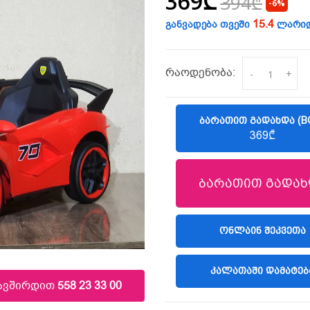
369₾
394₾
-6%
15.4
განვადება თვეში
ლარი
რაოდენობა:
-
+
ᲑᲐᲠᲐᲗᲘᲗ ᲒᲐᲓᲐᲮᲓᲐ (B
369₾
ბარათით გადახ
(LIBERTY)
ᲝᲜᲚᲐᲘᲜ ᲨᲔᲙᲕᲔᲗᲐ
ᲙᲐᲚᲐᲗᲐᲨᲘ ᲓᲐᲛᲐᲢᲔᲑ
კავშირდით
558 23 33 00