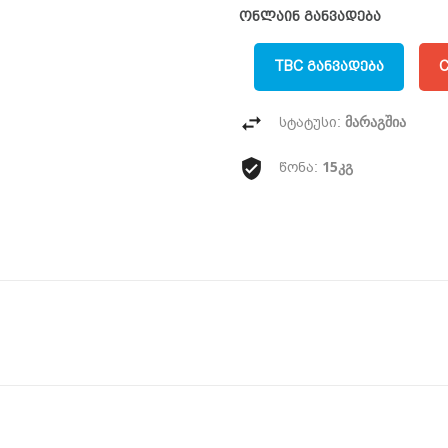
ონლაინ განვადება
TBC ᲒᲐᲜᲕᲐᲓᲔᲑᲐ
C
მარაგშია
სტატუსი:
15კგ
წონა: