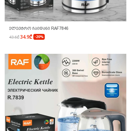
Ელექტრო Ჩაიდანი RAF7846
34.9₾
43.6₾
-20%