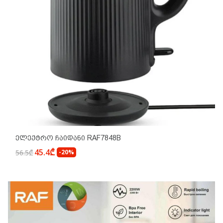
Ელექტრო Ჩაიდანი RAF7848B
45.4₾
56.5₾
-20%