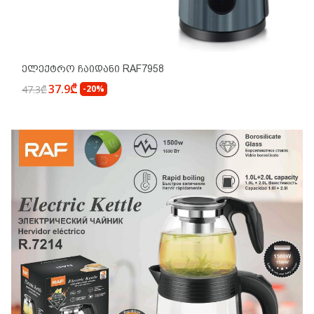
Ელექტრო Ჩაიდანი RAF7958
37.9₾
47.3₾
-20%