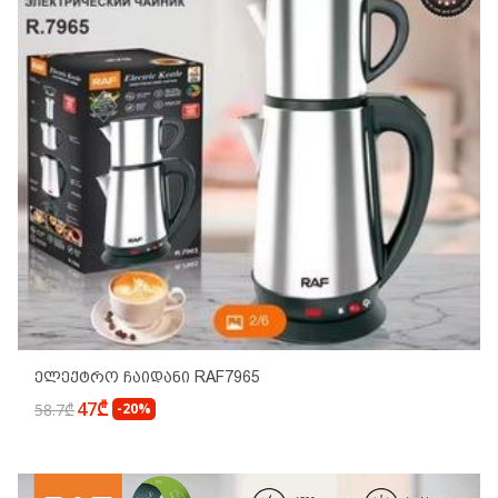
Ელექტრო Ჩაიდანი RAF7965
47₾
58.7₾
-20%