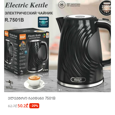
Ელექტრო Ჩაიდანი 7501B
50.2₾
62.7₾
-20%