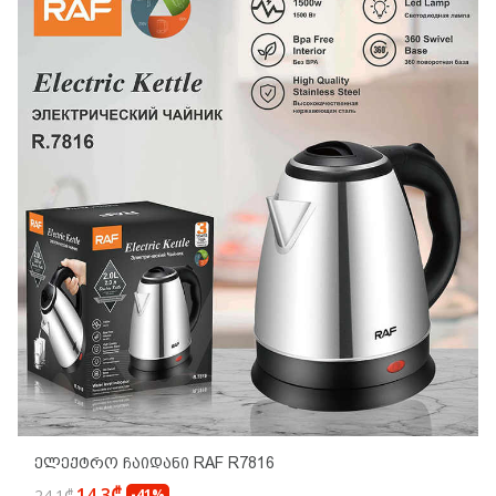
Ელექტრო Ჩაიდანი RAF R7816
14.3₾
24.1₾
-41%