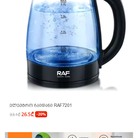
Ელექტრო Ჩაიდანი RAF7201
26.5₾
33.1₾
-20%