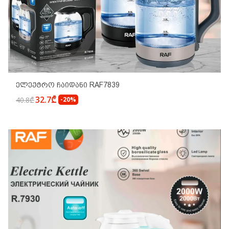
Ელექტრო Ჩაიდანი RAF7839
32.7₾
40.8₾
-20%