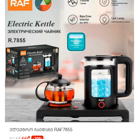
Ელექტრო Ჩაიდანი RAF7855
66₾
82.5₾
-20%