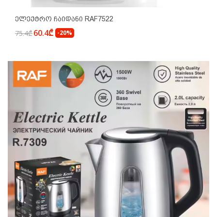
Ელექტრო Ჩაიდანი RAF7522
60.4₾
75.4₾
-20%