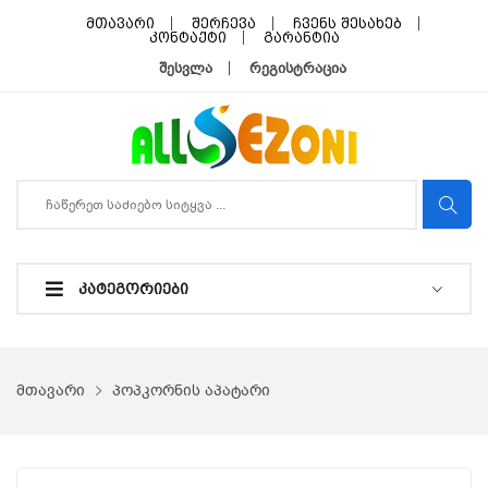
მთავარი
შერჩევა
ჩვენს შესახებ
კონტაქტი
გარანტია
შესვლა
რეგისტრაცია
ᲙᲐᲢᲔᲒᲝᲠᲘᲔᲑᲘ
მთავარი
პოპკორნის აპატარი