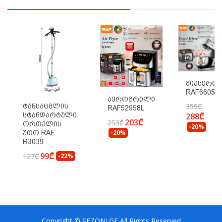
Მიქსერი
RAF6605
Აეროგრილი
359₾
Ტანსაცმლის
RAF52958L
288₾
Სტანდარტული
203₾
253₾
Ორთქლის
-20%
-20%
Უთო RAF
R3039
99₾
127₾
-22%
Copyright © SEZONI.GE All Rights Reserved