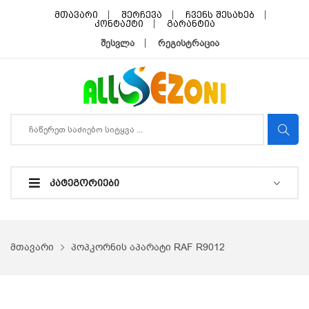
მთავარი
შერჩევა
ჩვენს შესახებ
კონტაქტი
გარანტია
შესვლა
რეგისტრაცია
ᲙᲐᲢᲔᲒᲝᲠᲘᲔᲑᲘ
მთავარი
პოპკორნის აპარატი RAF R9012