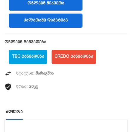
ᲝᲜᲚᲐᲘᲜ ᲨᲔᲙᲕᲔᲗᲐ
(LIBERTY)
ᲙᲐᲚᲐᲗᲐᲨᲘ ᲓᲐᲛᲐᲢᲔᲑᲐ
ონლაინ განვადება
TBC ᲒᲐᲜᲕᲐᲓᲔᲑᲐ
CREDO ᲒᲐᲜᲕᲐᲓᲔᲑᲐ
მარაგშია
სტატუსი:
20კგ
წონა:
Აღწერა