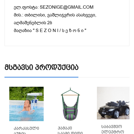
ელ.ფოსტა: SEZONIGE@GMAIL.COM
მის.: თბილისი, ვაშლიჯვრის ასახვევი,
აღმაშენებლის 2ბ
მაღაზია " S E Z O N I / ს ე ზ ო ნ ი "
Მსგავსი Პროდუქცია
Საბავშვო
Ჰამაკი
Კარკასული
Ელექტრო
Სკამი Დიდი
Აუზის