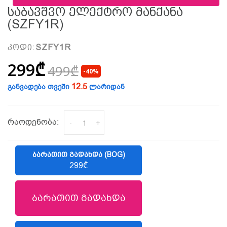
Საბავშვო Ელექტრო Მანქანა
(SZFY1R)
კოდი:
SZFY1R
299₾
499₾
-40%
12.5
განვადება თვეში
ლარიდან
რაოდენობა:
-
+
ᲑᲐᲠᲐᲗᲘᲗ ᲒᲐᲓᲐᲮᲓᲐ (BOG)
299₾
ბარათით გადახდა