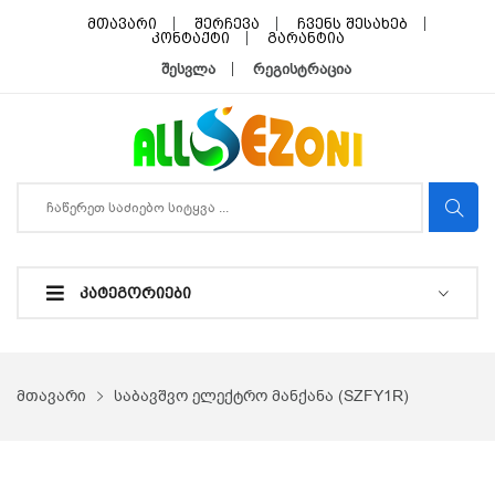
მთავარი
შერჩევა
ჩვენს შესახებ
კონტაქტი
გარანტია
შესვლა
რეგისტრაცია
ᲙᲐᲢᲔᲒᲝᲠᲘᲔᲑᲘ
მთავარი
საბავშვო ელექტრო მანქანა (SZFY1R)