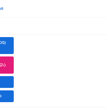
ან
OG)
და
Ა