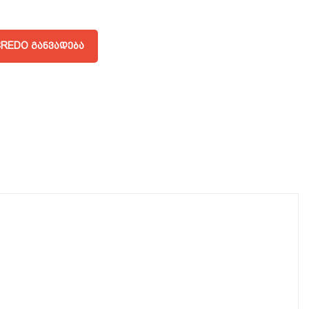
REDO ᲒᲐᲜᲕᲐᲓᲔᲑᲐ