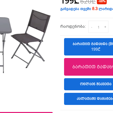
199₾
620₾
-68%
8.3
განვადება თვეში
ლარიდ
რაოდენობა:
-
+
ᲑᲐᲠᲐᲗᲘᲗ ᲒᲐᲓᲐᲮᲓᲐ (B
199₾
ბარათით გადახ
(LIBERTY)
ᲝᲜᲚᲐᲘᲜ ᲨᲔᲙᲕᲔᲗᲐ
ᲙᲐᲚᲐᲗᲐᲨᲘ ᲓᲐᲛᲐᲢᲔᲑ