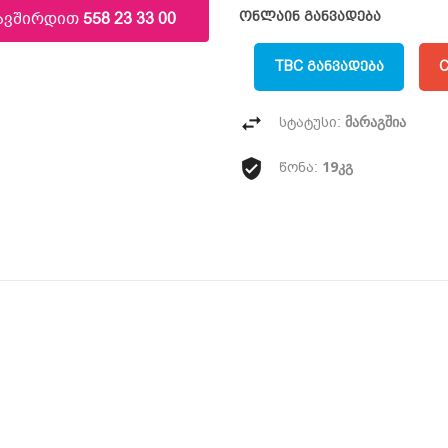
კავშირდით
558 23 33 00
ონლაინ განვადება
TBC ᲒᲐᲜᲕᲐᲓᲔᲑᲐ
C
მარაგშია
სტატუსი:
19კგ
წონა: