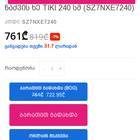
Ნაძვის Ხე TIKI 240 Სმ (SZ7NXE7240)
კოდი:
SZ7NXE7240
761₾
819₾
-7%
31.7
განვადება თვეში
ლარიდან
რაოდენობა:
-
+
ᲑᲐᲠᲐᲗᲘᲗ ᲒᲐᲓᲐᲮᲓᲐ (BOG)
761₾
722.95₾
ბარათით გადახდა
ᲝᲜᲚᲐᲘᲜ ᲨᲔᲙᲕᲔᲗᲐ
(LIBERTY)