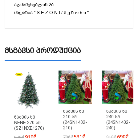
აღმაშენებლის 2ბ
მაღაზია " S E Z O N I / ს ე ზ ო ნ ი "
Მსგავსი Პროდუქცია
Ნაძვის Ხე
Ნაძვის Ხე
210 Სმ
240 Სმ
Ნაძვის Ხე
(24SN1432-
(24SN1432-
NENE 270 Სმ
210)
240)
(SZ1NXE1270)
531₾
690₾
910₾
706₾
918₾
979₾