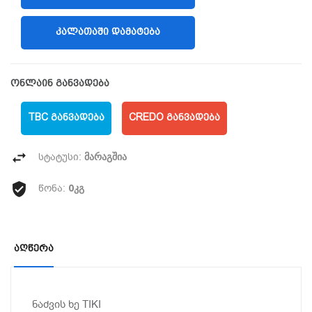
ᲙᲐᲚᲐᲗᲐᲨᲘ ᲓᲐᲛᲐᲢᲔᲑᲐ
ონლაინ განვადება
TBC ᲒᲐᲜᲕᲐᲓᲔᲑᲐ
CREDO ᲒᲐᲜᲕᲐᲓᲔᲑᲐ
მარაგშია
სტატუსი:
0კგ
წონა:
Აღწერა
ნაძვის ხე TIKI