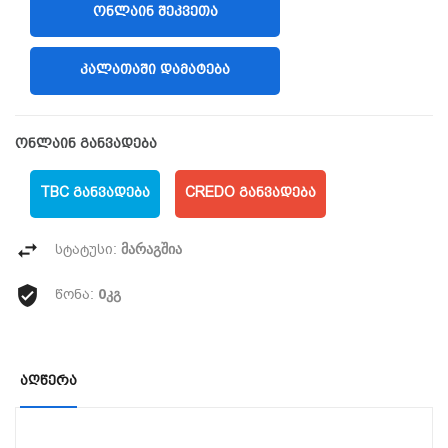
ᲝᲜᲚᲐᲘᲜ ᲨᲔᲙᲕᲔᲗᲐ
(LIBERTY)
ᲙᲐᲚᲐᲗᲐᲨᲘ ᲓᲐᲛᲐᲢᲔᲑᲐ
ონლაინ განვადება
TBC ᲒᲐᲜᲕᲐᲓᲔᲑᲐ
CREDO ᲒᲐᲜᲕᲐᲓᲔᲑᲐ
მარაგშია
სტატუსი:
0კგ
წონა:
Აღწერა