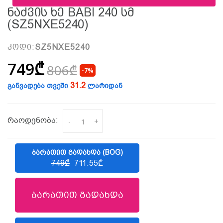
Ნაძვის Ხე BABI 240 Სმ
(SZ5NXE5240)
კოდი:
SZ5NXE5240
749₾
806₾
-7%
31.2
განვადება თვეში
ლარიდან
რაოდენობა:
-
+
ᲑᲐᲠᲐᲗᲘᲗ ᲒᲐᲓᲐᲮᲓᲐ (BOG)
749₾
711.55₾
ბარათით გადახდა