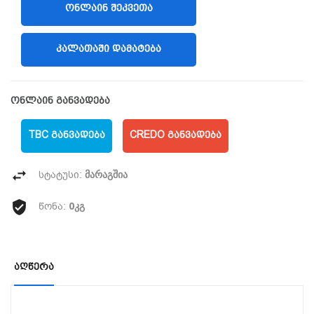
ᲝᲜᲚᲐᲘᲜ ᲨᲔᲙᲕᲔᲗᲐ
(LIBERTY)
ᲙᲐᲚᲐᲗᲐᲨᲘ ᲓᲐᲛᲐᲢᲔᲑᲐ
ონლაინ განვადება
TBC ᲒᲐᲜᲕᲐᲓᲔᲑᲐ
CREDO ᲒᲐᲜᲕᲐᲓᲔᲑᲐ
მარაგშია
სტატუსი:
0კგ
წონა:
Აღწერა