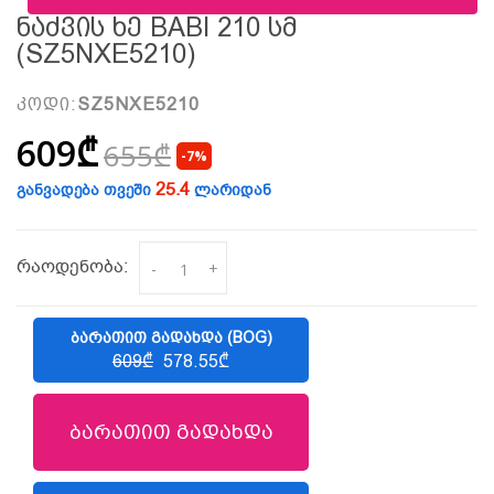
Ნაძვის Ხე BABI 210 Სმ
(SZ5NXE5210)
კოდი:
SZ5NXE5210
609₾
655₾
-7%
25.4
განვადება თვეში
ლარიდან
რაოდენობა:
-
+
ᲑᲐᲠᲐᲗᲘᲗ ᲒᲐᲓᲐᲮᲓᲐ (BOG)
609₾
578.55₾
ბარათით გადახდა