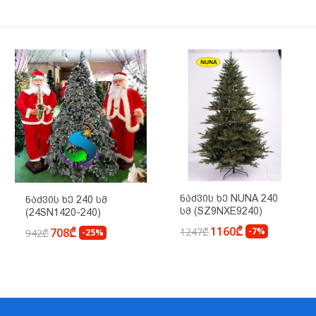
Ნაძვის Ხე NUNA 240
Ნაძვის Ხე 240 Სმ
Სმ (SZ9NXE9240)
(24SN1420-240)
1160₾
1247₾
-7%
708₾
942₾
-25%