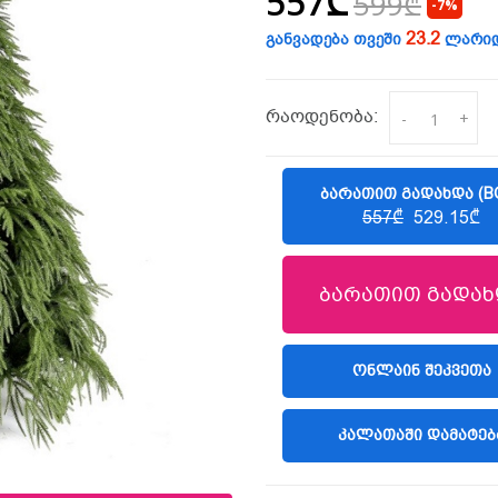
557₾
599₾
-7%
23.2
განვადება თვეში
ლარი
რაოდენობა:
-
+
ᲑᲐᲠᲐᲗᲘᲗ ᲒᲐᲓᲐᲮᲓᲐ (B
557₾
529.15₾
ბარათით გადახ
(LIBERTY)
ᲝᲜᲚᲐᲘᲜ ᲨᲔᲙᲕᲔᲗᲐ
ᲙᲐᲚᲐᲗᲐᲨᲘ ᲓᲐᲛᲐᲢᲔᲑ