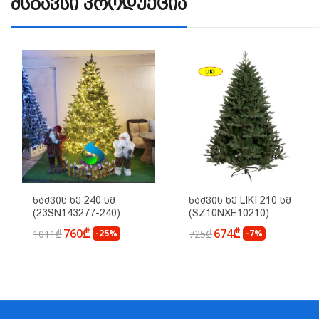
Მსგავსი Პროდუქცია
Ნაძვის Ხე LIKI 210 Სმ
Ნაძვის Ხე 240 Სმ
(SZ10NXE10210)
(23SN143277-240)
674₾
760₾
725₾
-7%
1011₾
-25%