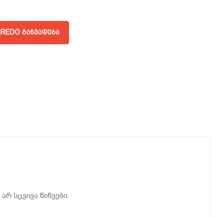
REDO ᲒᲐᲜᲕᲐᲓᲔᲑᲐ
რ სცვივა წიწვები.