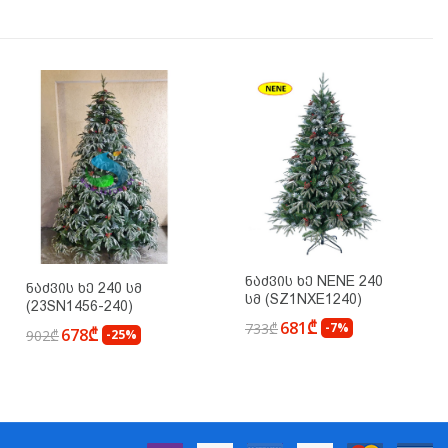
Ნაძვის Ხე NENE 240
Ნაძვის Ხე 240 Სმ
Სმ (SZ1NXE1240)
(23SN1456-240)
681₾
733₾
-7%
678₾
902₾
-25%