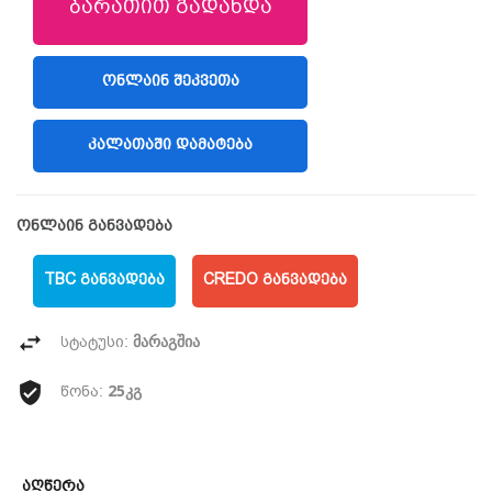
ბარათით გადახდა
ᲝᲜᲚᲐᲘᲜ ᲨᲔᲙᲕᲔᲗᲐ
(LIBERTY)
ᲙᲐᲚᲐᲗᲐᲨᲘ ᲓᲐᲛᲐᲢᲔᲑᲐ
ონლაინ განვადება
TBC ᲒᲐᲜᲕᲐᲓᲔᲑᲐ
CREDO ᲒᲐᲜᲕᲐᲓᲔᲑᲐ
მარაგშია
სტატუსი:
25კგ
წონა:
Აღწერა