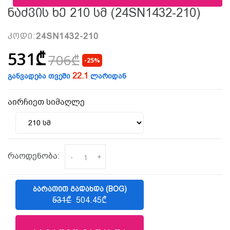
Ნაძვის Ხე 210 Სმ (24SN1432-210)
კოდი:
24SN1432-210
531₾
706₾
-25%
22.1
განვადება თვეში
ლარიდან
აირჩიეთ სიმაღლე
რაოდენობა:
-
+
ᲑᲐᲠᲐᲗᲘᲗ ᲒᲐᲓᲐᲮᲓᲐ (BOG)
531₾
504.45₾