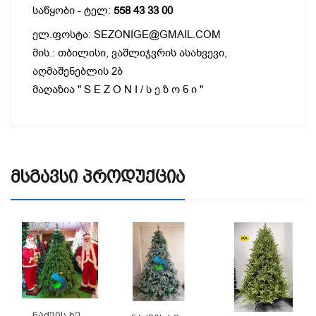
საწყობი - ტელ:
558 43 33 00
ელ.ფოსტა: SEZONIGE@GMAIL.COM
მის.: თბილისი, ვაშლიჯვრის ასახვევი,
აღმაშენებლის 2ბ
მაღაზია " S E Z O N I / ს ე ზ ო ნ ი "
Მსგავსი Პროდუქცია
Ნაძვის Ხე