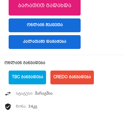
ბარათით გადახდა
ᲝᲜᲚᲐᲘᲜ ᲨᲔᲙᲕᲔᲗᲐ
(LIBERTY)
ᲙᲐᲚᲐᲗᲐᲨᲘ ᲓᲐᲛᲐᲢᲔᲑᲐ
ონლაინ განვადება
TBC ᲒᲐᲜᲕᲐᲓᲔᲑᲐ
CREDO ᲒᲐᲜᲕᲐᲓᲔᲑᲐ
მარაგშია
სტატუსი:
34კგ
წონა: