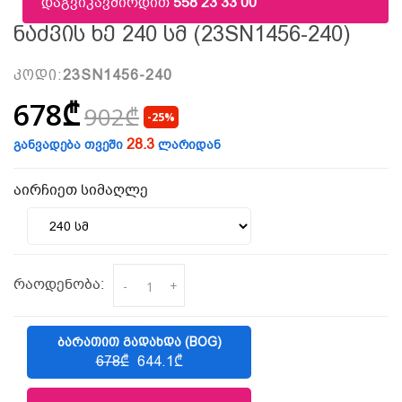
დაგვიკავშირდით
558 23 33 00
Ნაძვის Ხე 240 Სმ (23SN1456-240)
კოდი:
23SN1456-240
678₾
902₾
-25%
28.3
განვადება თვეში
ლარიდან
აირჩიეთ სიმაღლე
რაოდენობა:
-
+
ᲑᲐᲠᲐᲗᲘᲗ ᲒᲐᲓᲐᲮᲓᲐ (BOG)
678₾
644.1₾