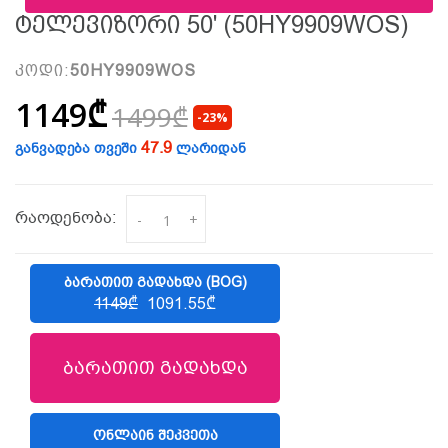
Ტელევიზორი 50' (50HY9909WOS)
კოდი:
50HY9909WOS
1149₾
1499₾
-23%
47.9
განვადება თვეში
ლარიდან
რაოდენობა:
-
+
ᲑᲐᲠᲐᲗᲘᲗ ᲒᲐᲓᲐᲮᲓᲐ (BOG)
1149₾
1091.55₾
ბარათით გადახდა
ᲝᲜᲚᲐᲘᲜ ᲨᲔᲙᲕᲔᲗᲐ
(LIBERTY)