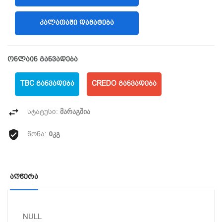
ᲙᲐᲚᲐᲗᲐᲨᲘ ᲓᲐᲛᲐᲢᲔᲑᲐ
ონლაინ განვადება
TBC ᲒᲐᲜᲕᲐᲓᲔᲑᲐ
CREDO ᲒᲐᲜᲕᲐᲓᲔᲑᲐ
მარაგშია
სტატუსი:
0კგ
წონა:
Აღწერა
NULL