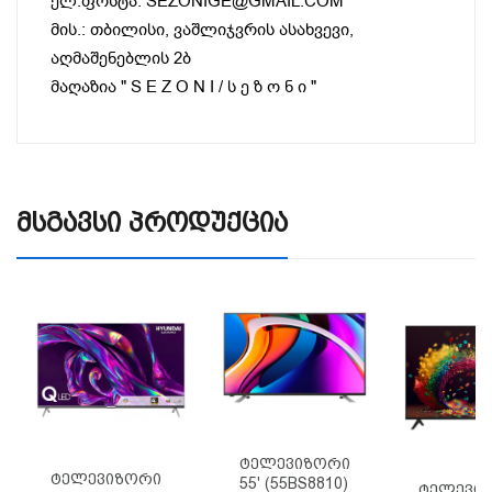
ელ.ფოსტა: SEZONIGE@GMAIL.COM
მის.: თბილისი, ვაშლიჯვრის ასახვევი,
აღმაშენებლის 2ბ
მაღაზია " S E Z O N I / ს ე ზ ო ნ ი "
Მსგავსი Პროდუქცია
Ტელევიზორი
Ტელევიზორი
55' (55BS8810)
Ტელევიზ