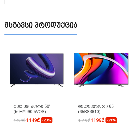
Მსგავსი Პროდუქცია
Ტელევიზორი 50'
Ტელევიზორი 65'
(50HY9909WOS)
(65BS8810)
1149₾
1199₾
1499₾
-23%
1519₾
-21%