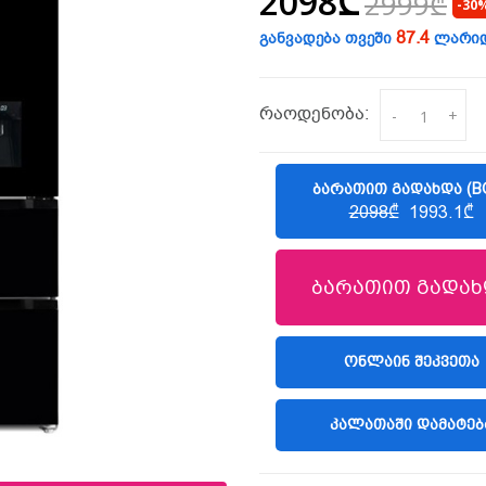
2098₾
2999₾
-30
87.4
განვადება თვეში
ლარი
რაოდენობა:
-
+
ᲑᲐᲠᲐᲗᲘᲗ ᲒᲐᲓᲐᲮᲓᲐ (B
2098₾
1993.1₾
ბარათით გადახ
(LIBERTY)
ᲝᲜᲚᲐᲘᲜ ᲨᲔᲙᲕᲔᲗᲐ
ᲙᲐᲚᲐᲗᲐᲨᲘ ᲓᲐᲛᲐᲢᲔᲑ