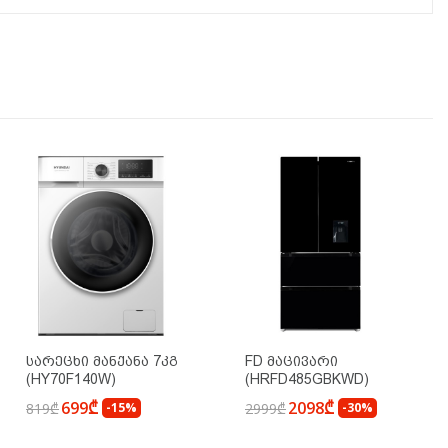
Სარეცხი Მანქანა 7კგ
FD Მაცივარი
(HY70F140W)
(HRFD485GBKWD)
699₾
2098₾
819₾
-15%
2999₾
-30%