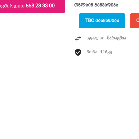
კავშირდით
558 23 33 00
ონლაინ განვადება
TBC ᲒᲐᲜᲕᲐᲓᲔᲑᲐ
C
მარაგშია
სტატუსი:
116კგ
წონა: