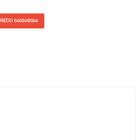
REDO ᲒᲐᲜᲕᲐᲓᲔᲑᲐ