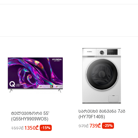
Სარეცხი Მანქანა 7კგ
Ტელევიზორი 55'
(HY70F140S)
(Q55HY9909WOS)
739₾
979₾
-25%
1350₾
1597₾
-15%