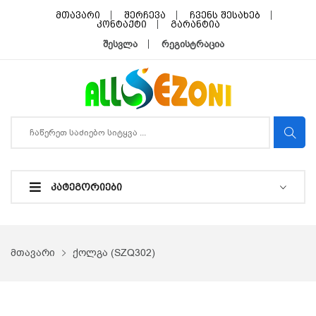
მთავარი
შერჩევა
ჩვენს შესახებ
კონტაქტი
გარანტია
შესვლა
რეგისტრაცია
ᲙᲐᲢᲔᲒᲝᲠᲘᲔᲑᲘ
მთავარი
ქოლგა (SZQ302)