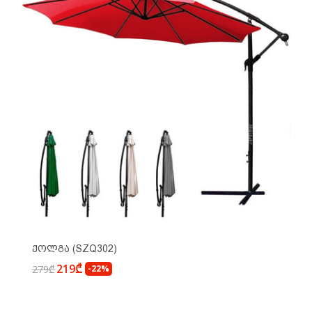
Ქოლგა (SZQ302)
219₾
279₾
-22%