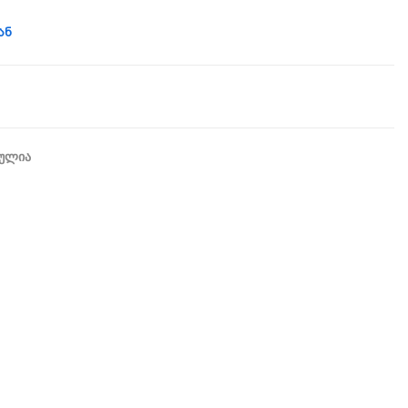
ან
რულია