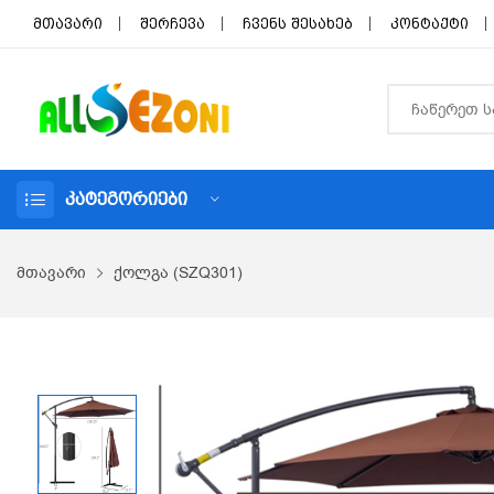
მთავარი
შერჩევა
ჩვენს შესახებ
კონტაქტი
ᲙᲐᲢᲔᲒᲝᲠᲘᲔᲑᲘ
მთავარი
ქოლგა (SZQ301)