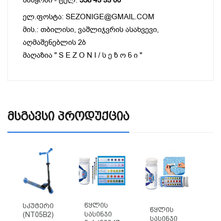
ელ.ფოსტა: SEZONIGE@GMAIL.COM
მის.: თბილისი, ვაშლიჯვრის ასახვევი,
აღმაშენებლის 2ბ
მაღაზია " S E Z O N I / ს ე ზ ო ნ ი "
Მსგავსი Პროდუქცია
Წყლის
Სკუტერი
Ს
Წყლის
Სასინჯი
(NT05B2)
(
Სასინჯი