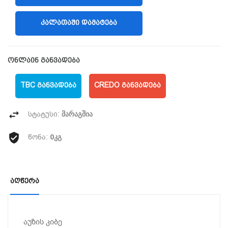
ᲙᲐᲚᲐᲗᲐᲨᲘ ᲓᲐᲛᲐᲢᲔᲑᲐ
ონლაინ განვადება
TBC ᲒᲐᲜᲕᲐᲓᲔᲑᲐ
CREDO ᲒᲐᲜᲕᲐᲓᲔᲑᲐ
მარაგშია
სტატუსი:
0კგ
წონა:
Აღწერა
აუზის კიბე