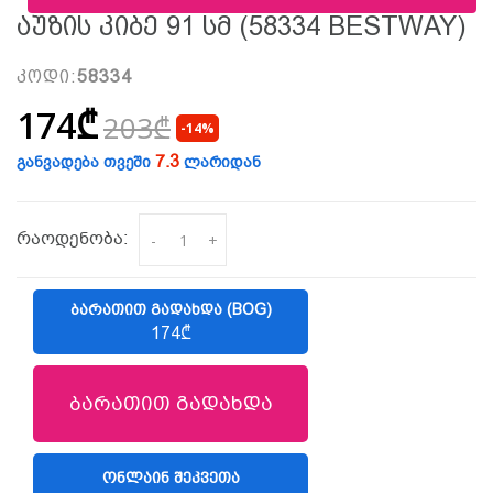
Აუზის Კიბე 91 Სმ (58334 BESTWAY)
კოდი:
58334
174₾
203₾
-14%
7.3
განვადება თვეში
ლარიდან
რაოდენობა:
-
+
ᲑᲐᲠᲐᲗᲘᲗ ᲒᲐᲓᲐᲮᲓᲐ (BOG)
174₾
ბარათით გადახდა
ᲝᲜᲚᲐᲘᲜ ᲨᲔᲙᲕᲔᲗᲐ
(LIBERTY)