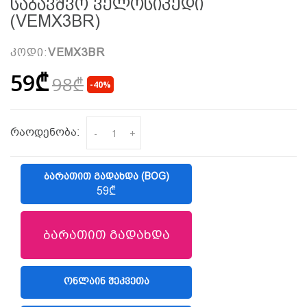
Საბავშვო Ველოსიპედი
(VEMX3BR)
კოდი:
VEMX3BR
59₾
98₾
-40%
რაოდენობა:
-
+
ᲑᲐᲠᲐᲗᲘᲗ ᲒᲐᲓᲐᲮᲓᲐ (BOG)
59₾
ბარათით გადახდა
ᲝᲜᲚᲐᲘᲜ ᲨᲔᲙᲕᲔᲗᲐ
(LIBERTY)