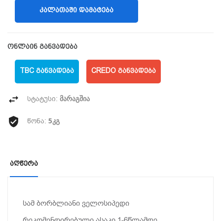
ᲙᲐᲚᲐᲗᲐᲨᲘ ᲓᲐᲛᲐᲢᲔᲑᲐ
ონლაინ განვადება
TBC ᲒᲐᲜᲕᲐᲓᲔᲑᲐ
CREDO ᲒᲐᲜᲕᲐᲓᲔᲑᲐ
მარაგშია
სტატუსი:
5კგ
წონა:
Აღწერა
სამ ბორბლიანი ველოსიპედი
რეკომენდირებული ასაკი 1-6წლამდე