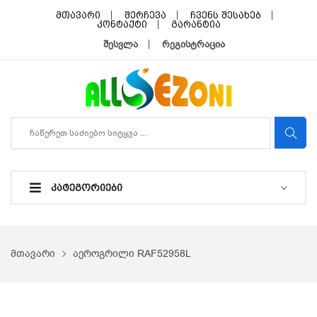
მთავარი
შერჩევა
ჩვენს შესახებ
კონტაქტი
გარანტია
შესვლა
რეგისტრაცია
ᲙᲐᲢᲔᲒᲝᲠᲘᲔᲑᲘ
მთავარი
აეროგრილი RAF52958L