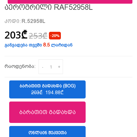
Აეროგრილი RAF52958L
კოდი:
R.52958L
203₾
253₾
-20%
8.5
განვადება თვეში
ლარიდან
რაოდენობა:
-
+
ᲑᲐᲠᲐᲗᲘᲗ ᲒᲐᲓᲐᲮᲓᲐ (BOG)
203₾
194.88₾
ბარათით გადახდა
ᲝᲜᲚᲐᲘᲜ ᲨᲔᲙᲕᲔᲗᲐ
(LIBERTY)