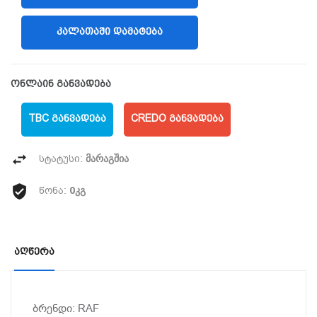
ᲙᲐᲚᲐᲗᲐᲨᲘ ᲓᲐᲛᲐᲢᲔᲑᲐ
ონლაინ განვადება
TBC ᲒᲐᲜᲕᲐᲓᲔᲑᲐ
CREDO ᲒᲐᲜᲕᲐᲓᲔᲑᲐ
მარაგშია
სტატუსი:
0კგ
წონა:
Აღწერა
ბრენდი: RAF