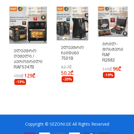
Გრილ-
Ელექტრო
Ტოსტერი
Ელექტრო
Ჩაიდანი
RAF
Ღუმელი /
7501B
R2682
Აეროგრილი
62.7₾
RAF5347B
96₾
119₾
50.2₾
129₾
-19%
159₾
-20%
-19%
Copyright © SEZONI.GE All Rights Reserved