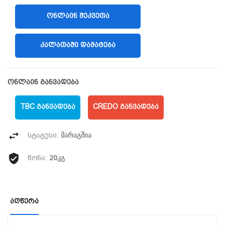
ᲝᲜᲚᲐᲘᲜ ᲨᲔᲙᲕᲔᲗᲐ
(LIBERTY)
ᲙᲐᲚᲐᲗᲐᲨᲘ ᲓᲐᲛᲐᲢᲔᲑᲐ
ონლაინ განვადება
TBC ᲒᲐᲜᲕᲐᲓᲔᲑᲐ
CREDO ᲒᲐᲜᲕᲐᲓᲔᲑᲐ
მარაგშია
სტატუსი:
20კგ
წონა:
Აღწერა