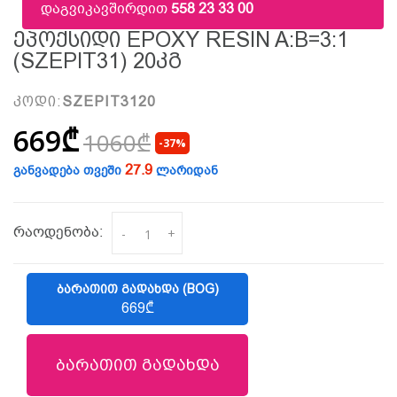
დაგვიკავშირდით
558 23 33 00
Ეპოქსიდი EPOXY RESIN A:B=3:1
(SZEPIT31) 20კგ
კოდი:
SZEPIT3120
669₾
1060₾
-37%
27.9
განვადება თვეში
ლარიდან
რაოდენობა:
-
+
ᲑᲐᲠᲐᲗᲘᲗ ᲒᲐᲓᲐᲮᲓᲐ (BOG)
669₾
ბარათით გადახდა