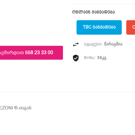
ონლაინ განვადება
TBC ᲒᲐᲜᲕᲐᲓᲔᲑᲐ
C
მარაგშია
სტატუსი:
კავშირდით
558 23 33 00
36კგ
წონა:
ZONI ®️-ისგან