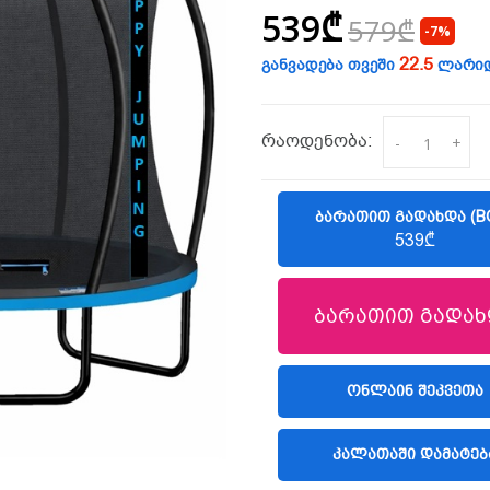
539₾
579₾
-7%
22.5
განვადება თვეში
ლარი
რაოდენობა:
-
+
ᲑᲐᲠᲐᲗᲘᲗ ᲒᲐᲓᲐᲮᲓᲐ (B
539₾
ბარათით გადახ
(LIBERTY)
ᲝᲜᲚᲐᲘᲜ ᲨᲔᲙᲕᲔᲗᲐ
ᲙᲐᲚᲐᲗᲐᲨᲘ ᲓᲐᲛᲐᲢᲔᲑ