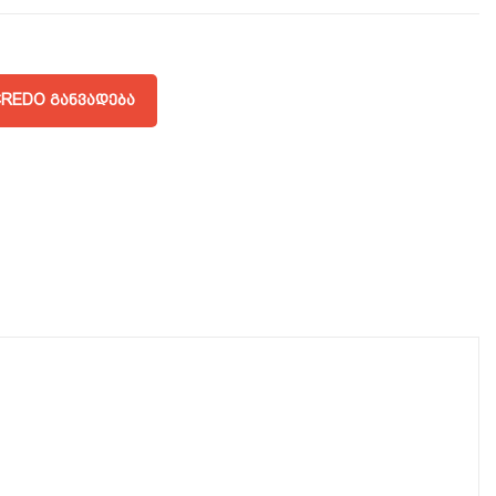
REDO ᲒᲐᲜᲕᲐᲓᲔᲑᲐ