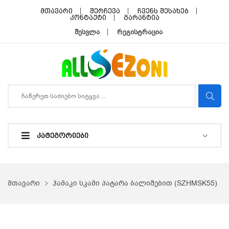
მთავარი
შერჩევა
ჩვენს შესახებ
კონტაქტი
გარანტია
შესვლა
რეგისტრაცია
ᲙᲐᲢᲔᲒᲝᲠᲘᲔᲑᲘ
მთავარი
ჰამაკი სკამი პატარა ბალიშებით (SZHMSK55)