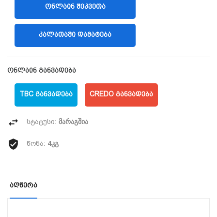
ᲝᲜᲚᲐᲘᲜ ᲨᲔᲙᲕᲔᲗᲐ
(LIBERTY)
ᲙᲐᲚᲐᲗᲐᲨᲘ ᲓᲐᲛᲐᲢᲔᲑᲐ
ონლაინ განვადება
TBC ᲒᲐᲜᲕᲐᲓᲔᲑᲐ
CREDO ᲒᲐᲜᲕᲐᲓᲔᲑᲐ
მარაგშია
სტატუსი:
4კგ
წონა:
Აღწერა