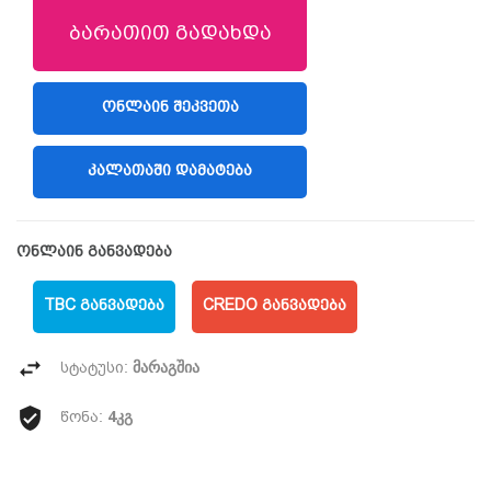
ბარათით გადახდა
ᲝᲜᲚᲐᲘᲜ ᲨᲔᲙᲕᲔᲗᲐ
(LIBERTY)
ᲙᲐᲚᲐᲗᲐᲨᲘ ᲓᲐᲛᲐᲢᲔᲑᲐ
ონლაინ განვადება
TBC ᲒᲐᲜᲕᲐᲓᲔᲑᲐ
CREDO ᲒᲐᲜᲕᲐᲓᲔᲑᲐ
მარაგშია
სტატუსი:
4კგ
წონა: