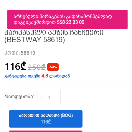
არსებული მარაგების გადასამოწმებლად
დაგვიკავშირდით
558 23 33 00
Კარკასული Აუზის Ჩანჩქერი
(BESTWAY 58619)
კოდი:
58619
116₾
250₾
-54%
4.8
განვადება თვეში
ლარიდან
რაოდენობა:
-
+
ᲑᲐᲠᲐᲗᲘᲗ ᲒᲐᲓᲐᲮᲓᲐ (BOG)
116₾