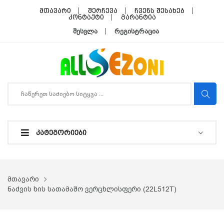
მთავარი
შერჩევა
ჩვენს შესახებ
კონტაქტი
გარანტია
შესვლა
რეგისტრაცია
ᲙᲐᲢᲔᲒᲝᲠᲘᲔᲑᲘ
მთავარი
ნაძვის ხის სათამაშო ვერცხლისფერი (22L512T)