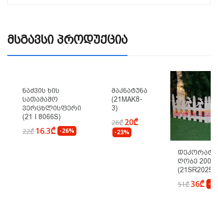
Მსგავსი Პროდუქცია
Ნაძვის Ხის
Მაკნატუნა
Სათამაშო
(21MAK8-
Ვერცხლისფერი
3)
(21 I 8066S)
20₾
26₾
16.3₾
22₾
-26%
-23%
Დეკორატი
Ღობე 200ს
(21SR2025)
36₾
51₾
-2