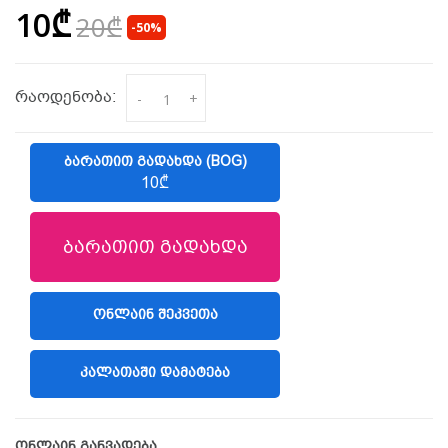
10₾
20₾
-50%
რაოდენობა:
-
+
ᲑᲐᲠᲐᲗᲘᲗ ᲒᲐᲓᲐᲮᲓᲐ (BOG)
10₾
ბარათით გადახდა
ᲝᲜᲚᲐᲘᲜ ᲨᲔᲙᲕᲔᲗᲐ
(LIBERTY)
ᲙᲐᲚᲐᲗᲐᲨᲘ ᲓᲐᲛᲐᲢᲔᲑᲐ
ონლაინ განვადება