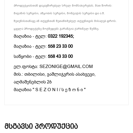
პროდუქციასთან დაკავშირებულ სრულ მომსახურებას, მათ შორის:
მიტანის სერვისი, აწყობის სერვისი, მონტაჟის სერვისი და ა.შ.
შეძენისთანავე ან თქვენთან შეთანხმებულ თქვენთვის მისაღებ დროს.
ყველა პროდუქტზე მოქმედებს გარანტია ქარხნულ წუნზე.
მაღაზია - ტელ:
0322 192345;
მაღაზია - ტელ:
558 23 33 00
საწყობი - ტელ:
558 43 33 00
ელ.ფოსტა: SEZONIGE@GMAIL.COM
მის.: თბილისი, ვაშლიჯვრის ასახვევი,
აღმაშენებლის 2ბ
მაღაზია " S E Z O N I / ს ე ზ ო ნ ი "
Მსგავსი Პროდუქცია