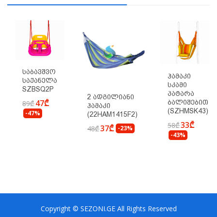
Საბავშვო
Ჰამაკი
Საქანელა
Სკამი
SZBSQ2P
Პატარა
2 Ადგილიანი
47₾
Ბალიშებით
89₾
Ჰამაკი
(SZHMSK43)
-47%
(22HAM1415F2)
33₾
58₾
37₾
48₾
-23%
-43%
Copyright © SEZONI.GE All Rights Reserved