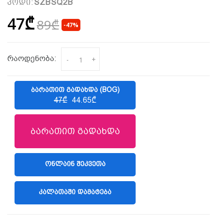
კოდი:
SZBSQ2B
47₾
89₾
-47%
რაოდენობა:
-
+
ᲑᲐᲠᲐᲗᲘᲗ ᲒᲐᲓᲐᲮᲓᲐ (BOG)
47₾
44.65₾
ბარათით გადახდა
ᲝᲜᲚᲐᲘᲜ ᲨᲔᲙᲕᲔᲗᲐ
(LIBERTY)
ᲙᲐᲚᲐᲗᲐᲨᲘ ᲓᲐᲛᲐᲢᲔᲑᲐ