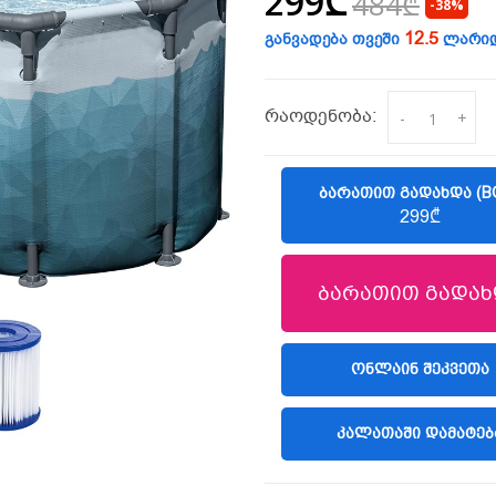
299₾
484₾
-38%
12.5
განვადება თვეში
ლარი
რაოდენობა:
-
+
ᲑᲐᲠᲐᲗᲘᲗ ᲒᲐᲓᲐᲮᲓᲐ (B
299₾
ბარათით გადახ
(LIBERTY)
ᲝᲜᲚᲐᲘᲜ ᲨᲔᲙᲕᲔᲗᲐ
ᲙᲐᲚᲐᲗᲐᲨᲘ ᲓᲐᲛᲐᲢᲔᲑ