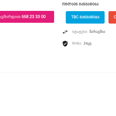
ონლაინ განვადება
კავშირდით
558 23 33 00
TBC ᲒᲐᲜᲕᲐᲓᲔᲑᲐ
C
მარაგშია
სტატუსი:
24კგ
წონა: