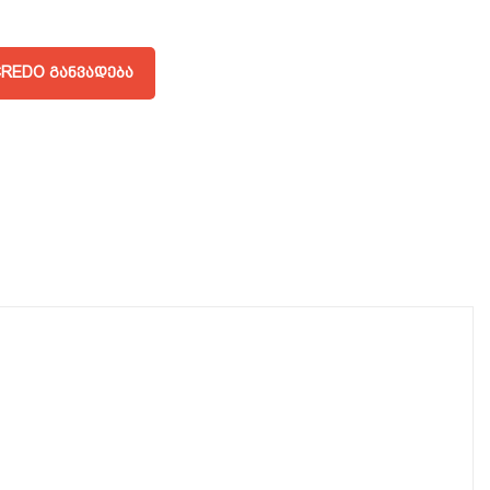
REDO ᲒᲐᲜᲕᲐᲓᲔᲑᲐ