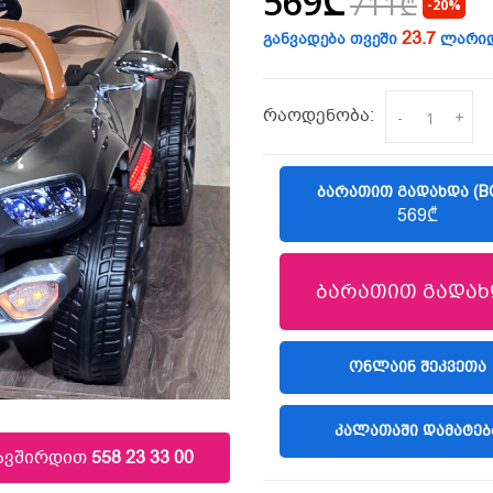
569₾
711₾
-20%
23.7
განვადება თვეში
ლარი
რაოდენობა:
-
+
ᲑᲐᲠᲐᲗᲘᲗ ᲒᲐᲓᲐᲮᲓᲐ (B
569₾
ბარათით გადახ
(LIBERTY)
ᲝᲜᲚᲐᲘᲜ ᲨᲔᲙᲕᲔᲗᲐ
ᲙᲐᲚᲐᲗᲐᲨᲘ ᲓᲐᲛᲐᲢᲔᲑ
კავშირდით
558 23 33 00