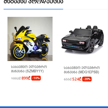
Მსგავსი Პროდუქცია
Საბავშვო Ელექტრო
Საბავშვო Ელექტრო
Მანქანა (SZMBY1Y)
Მანქანა (MDG1EPSB)
899₾
1002₾
-10%
524₾
655₾
-20%