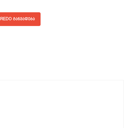
REDO ᲒᲐᲜᲕᲐᲓᲔᲑᲐ