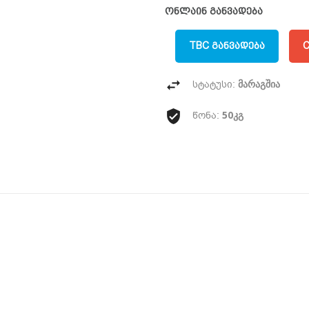
ონლაინ განვადება
TBC ᲒᲐᲜᲕᲐᲓᲔᲑᲐ
C
მარაგშია
სტატუსი:
50კგ
წონა: