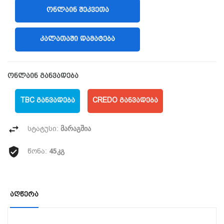
ᲝᲜᲚᲐᲘᲜ ᲨᲔᲙᲕᲔᲗᲐ
(LIBERTY)
ᲙᲐᲚᲐᲗᲐᲨᲘ ᲓᲐᲛᲐᲢᲔᲑᲐ
ონლაინ განვადება
TBC ᲒᲐᲜᲕᲐᲓᲔᲑᲐ
CREDO ᲒᲐᲜᲕᲐᲓᲔᲑᲐ
მარაგშია
სტატუსი:
45კგ
წონა:
Აღწერა