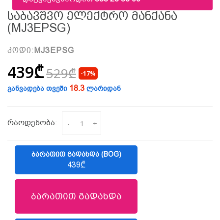
Საბავშვო Ელექტრო Მანქანა
(MJ3EPSG)
კოდი:
MJ3EPSG
439₾
529₾
-17%
18.3
განვადება თვეში
ლარიდან
რაოდენობა:
-
+
ᲑᲐᲠᲐᲗᲘᲗ ᲒᲐᲓᲐᲮᲓᲐ (BOG)
439₾
ბარათით გადახდა