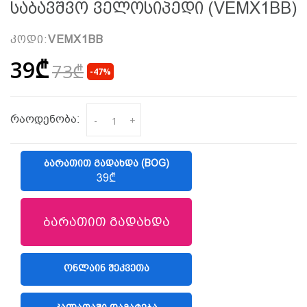
Საბავშვო Ველოსიპედი (VEMX1BB)
კოდი:
VEMX1BB
39₾
73₾
-47%
რაოდენობა:
-
+
ᲑᲐᲠᲐᲗᲘᲗ ᲒᲐᲓᲐᲮᲓᲐ (BOG)
39₾
ბარათით გადახდა
ᲝᲜᲚᲐᲘᲜ ᲨᲔᲙᲕᲔᲗᲐ
(LIBERTY)