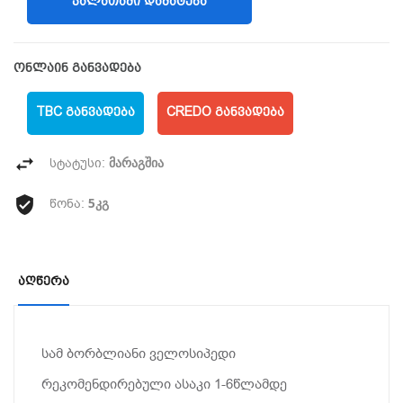
ᲙᲐᲚᲐᲗᲐᲨᲘ ᲓᲐᲛᲐᲢᲔᲑᲐ
ონლაინ განვადება
TBC ᲒᲐᲜᲕᲐᲓᲔᲑᲐ
CREDO ᲒᲐᲜᲕᲐᲓᲔᲑᲐ
მარაგშია
სტატუსი:
5კგ
წონა:
Აღწერა
სამ ბორბლიანი ველოსიპედი
რეკომენდირებული ასაკი 1-6წლამდე