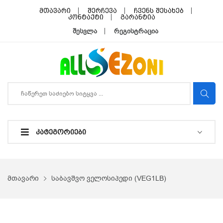
მთავარი
შერჩევა
ჩვენს შესახებ
კონტაქტი
გარანტია
შესვლა
რეგისტრაცია
ᲙᲐᲢᲔᲒᲝᲠᲘᲔᲑᲘ
მთავარი
საბავშვო ველოსიპედი (VEG1LB)