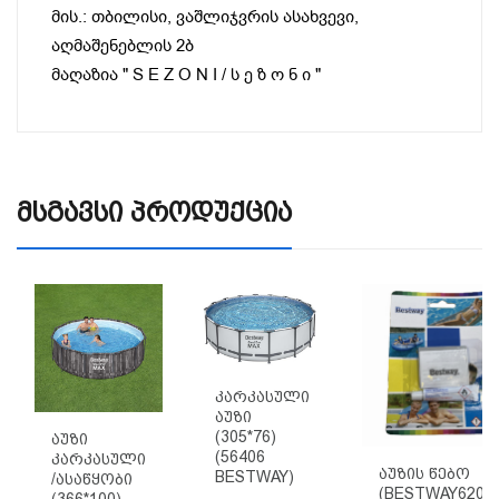
მის.: თბილისი, ვაშლიჯვრის ასახვევი,
აღმაშენებლის 2ბ
მაღაზია " S E Z O N I / ს ე ზ ო ნ ი "
Მსგავსი Პროდუქცია
Კარკასული
Აუზი
(305*76)
Აუზი
(56406
Კარკასული
Აუზის Წებო
BESTWAY)
/ასაწყობი
(BESTWAY62022