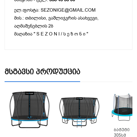
ელ.ფოსტა: SEZONIGE@GMAIL.COM
მის.: თბილისი, ვაშლიჯვრის ასახვევი,
აღმაშენებლის 2ბ
მაღაზია " S E Z O N I / ს ე ზ ო ნ ი "
Მსგავსი Პროდუქცია
Ბატუტი
305სმ