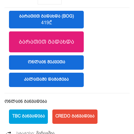
ᲑᲐᲠᲐᲗᲘᲗ ᲒᲐᲓᲐᲮᲓᲐ (BOG)
419₾
ბარათით გადახდა
ᲝᲜᲚᲐᲘᲜ ᲨᲔᲙᲕᲔᲗᲐ
(LIBERTY)
ᲙᲐᲚᲐᲗᲐᲨᲘ ᲓᲐᲛᲐᲢᲔᲑᲐ
ონლაინ განვადება
TBC ᲒᲐᲜᲕᲐᲓᲔᲑᲐ
CREDO ᲒᲐᲜᲕᲐᲓᲔᲑᲐ
მარაგშია
სტატუსი: