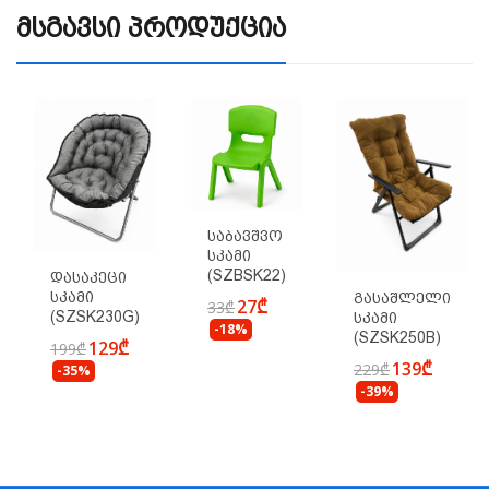
Მსგავსი Პროდუქცია
Საბავშვო
Სკამი
(SZBSK22)
Დასაკეცი
Სკამი
Გასაშლელი
27₾
33₾
(SZSK230G)
Სკამი
-18%
(SZSK250B)
129₾
199₾
139₾
229₾
-35%
-39%