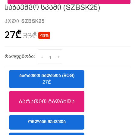
Საბავშვო Სკამი (SZBSK25)
კოდი:
SZBSK25
27₾
33₾
-18%
რაოდენობა:
-
+
ᲑᲐᲠᲐᲗᲘᲗ ᲒᲐᲓᲐᲮᲓᲐ (BOG)
27₾
ბარათით გადახდა
ᲝᲜᲚᲐᲘᲜ ᲨᲔᲙᲕᲔᲗᲐ
(LIBERTY)