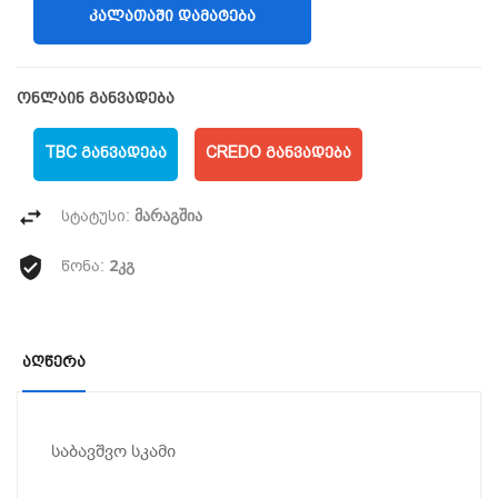
ᲙᲐᲚᲐᲗᲐᲨᲘ ᲓᲐᲛᲐᲢᲔᲑᲐ
ონლაინ განვადება
TBC ᲒᲐᲜᲕᲐᲓᲔᲑᲐ
CREDO ᲒᲐᲜᲕᲐᲓᲔᲑᲐ
მარაგშია
სტატუსი:
2კგ
წონა:
Აღწერა
საბავშვო სკამი