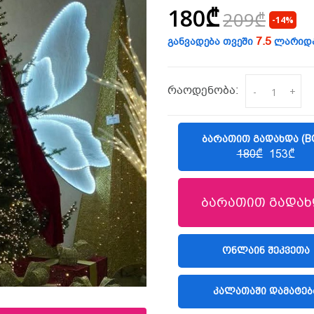
180₾
209₾
-14%
7.5
განვადება თვეში
ლარიდ
რაოდენობა:
-
+
ᲑᲐᲠᲐᲗᲘᲗ ᲒᲐᲓᲐᲮᲓᲐ (B
180₾
153₾
ბარათით გადახ
(LIBERTY)
ᲝᲜᲚᲐᲘᲜ ᲨᲔᲙᲕᲔᲗᲐ
ᲙᲐᲚᲐᲗᲐᲨᲘ ᲓᲐᲛᲐᲢᲔᲑ