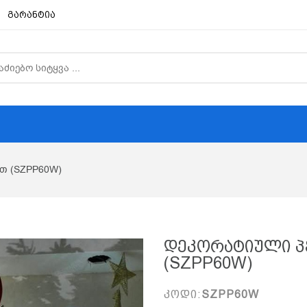
გარანტია
თ (SZPP60W)
Დეკორატიული Პე
(SZPP60W)
კოდი:
SZPP60W