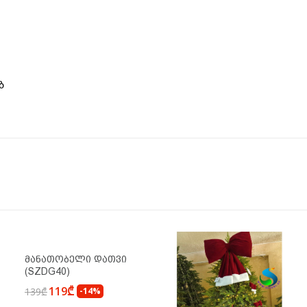
ბ
Მანათობელი Დათვი
(SZDG40)
119₾
139₾
-14%