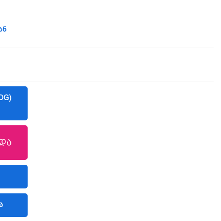
ან
OG)
და
Ა