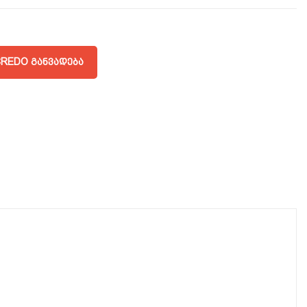
REDO ᲒᲐᲜᲕᲐᲓᲔᲑᲐ