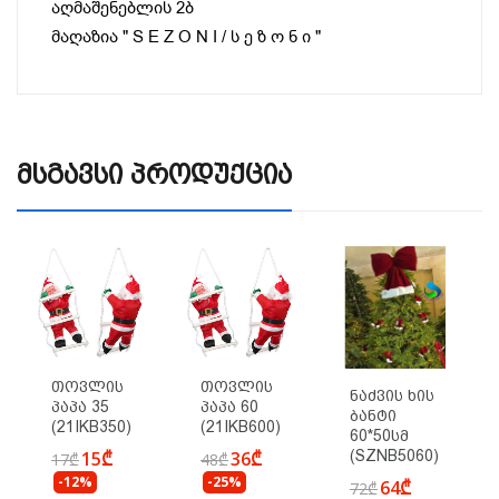
აღმაშენებლის 2ბ
მაღაზია " S E Z O N I / ს ე ზ ო ნ ი "
Მსგავსი Პროდუქცია
Თოვლის
Თოვლის
Ნაძვის Ხის
Პაპა 35
Პაპა 60
Ბანტი
(21IKB350)
(21IKB600)
60*50სმ
15₾
36₾
(SZNB5060)
17₾
48₾
-12%
-25%
64₾
72₾