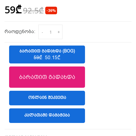
59₾
92.5₾
-36%
რაოდენობა:
-
+
ᲑᲐᲠᲐᲗᲘᲗ ᲒᲐᲓᲐᲮᲓᲐ (BOG)
59₾
50.15₾
ბარათით გადახდა
ᲝᲜᲚᲐᲘᲜ ᲨᲔᲙᲕᲔᲗᲐ
(LIBERTY)
ᲙᲐᲚᲐᲗᲐᲨᲘ ᲓᲐᲛᲐᲢᲔᲑᲐ