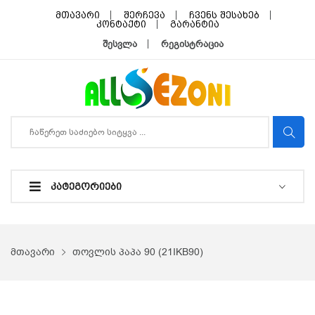
მთავარი
შერჩევა
ჩვენს შესახებ
კონტაქტი
გარანტია
შესვლა
რეგისტრაცია
ᲙᲐᲢᲔᲒᲝᲠᲘᲔᲑᲘ
მთავარი
თოვლის პაპა 90 (21IKB90)