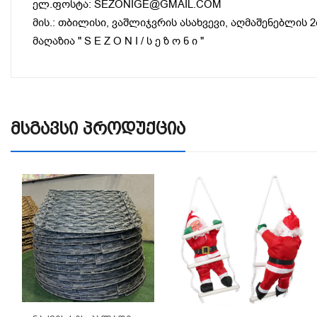
ელ.ფოსტა: SEZONIGE@GMAIL.COM
მის.: თბილისი, ვაშლიჯვრის ასახვევი, აღმაშენებლის 2
მაღაზია " S E Z O N I / ს ე ზ ო ნ ი "
Მსგავსი Პროდუქცია