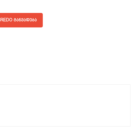
REDO ᲒᲐᲜᲕᲐᲓᲔᲑᲐ