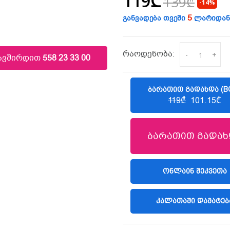
119₾
139₾
-14%
5
განვადება თვეში
ლარიდან
რაოდენობა:
-
+
კავშირდით
558 23 33 00
ᲑᲐᲠᲐᲗᲘᲗ ᲒᲐᲓᲐᲮᲓᲐ (B
119₾
101.15₾
ბარათით გადახ
(LIBERTY)
ᲝᲜᲚᲐᲘᲜ ᲨᲔᲙᲕᲔᲗᲐ
ᲙᲐᲚᲐᲗᲐᲨᲘ ᲓᲐᲛᲐᲢᲔᲑ