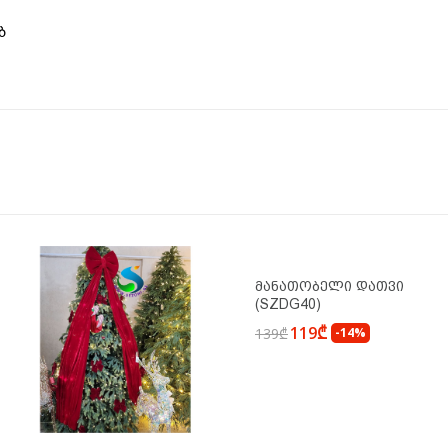
ბ
Მანათობელი Დათვი
(SZDG40)
119₾
139₾
-14%