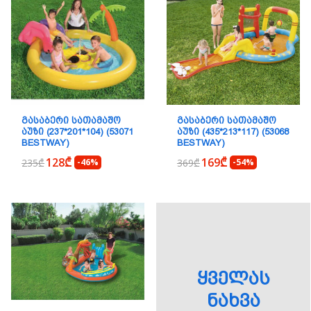
ᲒᲐᲡᲐᲑᲔᲠᲘ ᲡᲐᲗᲐᲛᲐᲨᲝ
ᲒᲐᲡᲐᲑᲔᲠᲘ ᲡᲐᲗᲐᲛᲐᲨᲝ
ᲐᲣᲖᲘ (237*201*104) (53071
ᲐᲣᲖᲘ (435*213*117) (53068
BESTWAY)
BESTWAY)
128₾
169₾
235₾
-46%
369₾
-54%
ᲧᲕᲔᲚᲐᲡ
ᲜᲐᲮᲕᲐ