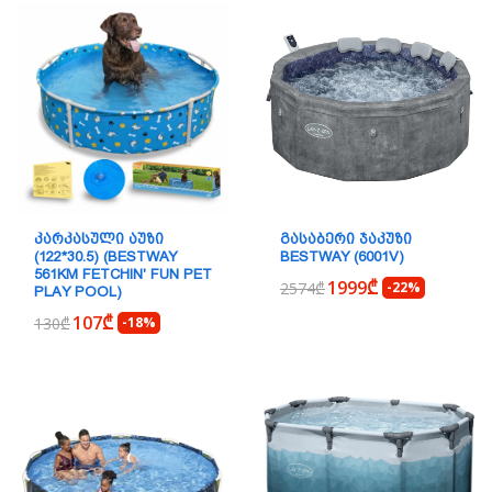
ᲙᲐᲠᲙᲐᲡᲣᲚᲘ ᲐᲣᲖᲘ
ᲒᲐᲡᲐᲑᲔᲠᲘ ᲯᲐᲙᲣᲖᲘ
(122*30.5) (BESTWAY
BESTWAY (6001V)
561KM FETCHIN' FUN PET
1999₾
2574₾
-22%
PLAY POOL)
107₾
130₾
-18%