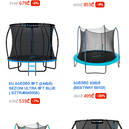
679₾
719₾
-6%
859₾
899₾
-4%
ᲑᲐᲢᲣᲢᲘ 305ᲡᲛ
EU ᲑᲐᲢᲣᲢᲘ 8FT (244ᲡᲛ)
(BESTWAY 59103)
SEZONI ULTRA 8FT BLUE
( SZTR4BM300S)
499₾
781₾
-36%
539₾
579₾
-7%