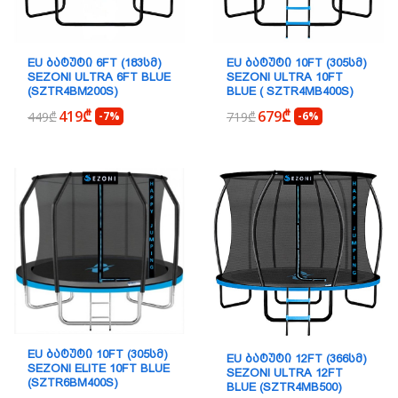
EU ᲑᲐᲢᲣᲢᲘ 6FT (183ᲡᲛ)
EU ᲑᲐᲢᲣᲢᲘ 10FT (305ᲡᲛ)
SEZONI ULTRA 6FT BLUE
SEZONI ULTRA 10FT
(SZTR4BM200S)
BLUE ( SZTR4MB400S)
419₾
679₾
449₾
-7%
719₾
-6%
EU ᲑᲐᲢᲣᲢᲘ 10FT (305ᲡᲛ)
EU ᲑᲐᲢᲣᲢᲘ 12FT (366ᲡᲛ)
SEZONI ELITE 10FT BLUE
SEZONI ULTRA 12FT
(SZTR6BM400S)
BLUE (SZTR4MB500)