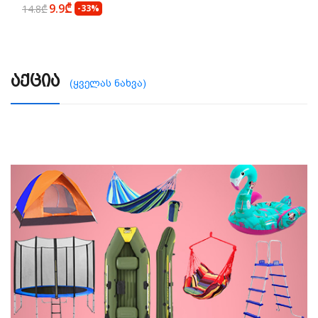
9.9₾
14.8₾
-33%
Აქცია
(ყველას ნახვა)