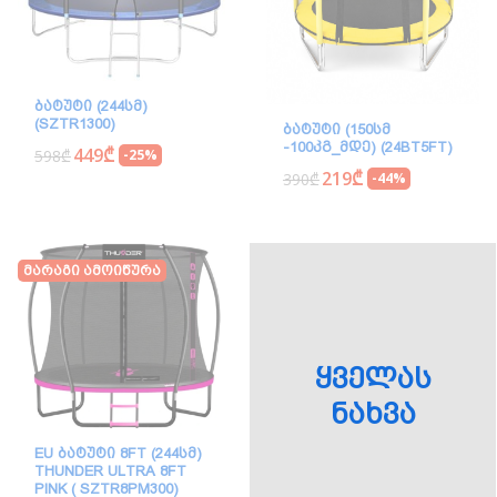
ᲑᲐᲢᲣᲢᲘ (244ᲡᲛ)
(SZTR1300)
ᲑᲐᲢᲣᲢᲘ (150ᲡᲛ
-100ᲙᲒ_ᲛᲓᲔ) (24BT5FT)
449₾
598₾
-25%
219₾
390₾
-44%
Მარაგი Ამოიწურა
ᲧᲕᲔᲚᲐᲡ
ᲜᲐᲮᲕᲐ
EU ᲑᲐᲢᲣᲢᲘ 8FT (244ᲡᲛ)
THUNDER ULTRA 8FT
PINK ( SZTR8PM300)