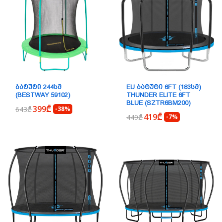
EU ᲑᲐᲢᲣᲢᲘ 6FT (183ᲡᲛ)
ᲑᲐᲢᲣᲢᲘ 244ᲡᲛ
THUNDER ELITE 6FT
(BESTWAY 59102)
BLUE (SZTR6BM200)
399₾
643₾
-38%
419₾
449₾
-7%