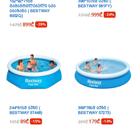
152*92*71ᲡᲛ
396*107ᲡᲛ ᲐᲣᲖᲘ (
ᲒᲐᲛᲐᲒᲠᲘᲚᲔᲑᲔᲚᲘ ᲡᲞᲐ
BESTWAY 561FY)
ᲐᲑᲐᲖᲐᲜᲐ ( BESTWAY
999₾
1316₾
-24%
6002Q)
899₾
1479₾
-39%
244*61ᲡᲛ ᲐᲣᲖᲘ (
366*76ᲡᲛ ᲐᲣᲖᲘ (
BESTWAY 57448)
BESTWAY 57273)
89₾
179₾
105₾
-15%
209₾
-14%