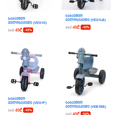
ᲡᲐᲑᲐᲕᲨᲕᲝ
ᲡᲐᲑᲐᲕᲨᲕᲝ
ᲕᲔᲚᲝᲡᲘᲞᲔᲓᲘ (VEG1LB)
ᲕᲔᲚᲝᲡᲘᲞᲔᲓᲘ (VEG1G)
49₾
86₾
-43%
49₾
86₾
-43%
ᲡᲐᲑᲐᲕᲨᲕᲝ
ᲡᲐᲑᲐᲕᲨᲕᲝ
ᲕᲔᲚᲝᲡᲘᲞᲔᲓᲘ (VEG1P)
ᲕᲔᲚᲝᲡᲘᲞᲔᲓᲘ (VEB1BB)
49₾
86₾
-43%
49₾
98₾
-50%