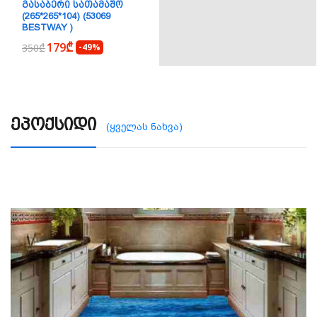
ᲒᲐᲡᲐᲑᲔᲠᲘ ᲡᲐᲗᲐᲛᲐᲨᲝ
(265*265*104) (53069
BESTWAY )
179₾
350₾
-49%
Ეპოქსიდი
(ყველას ნახვა)