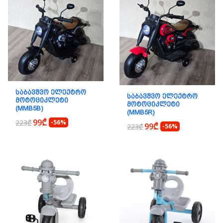
ᲡᲐᲑᲐᲕᲨᲕᲝ ᲔᲚᲔᲥᲢᲠᲝ
ᲡᲐᲑᲐᲕᲨᲕᲝ ᲔᲚᲔᲥᲢᲠᲝ
ᲛᲝᲢᲝᲪᲘᲙᲚᲔᲢᲘ
ᲛᲝᲢᲝᲪᲘᲙᲚᲔᲢᲘ
(MMB5B)
(MMB5R)
99₾
223₾
-56%
99₾
223₾
-56%