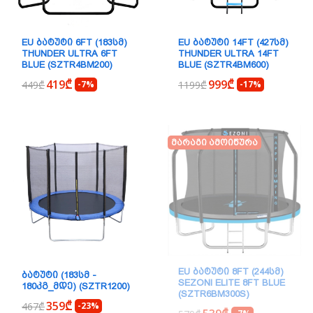
EU ᲑᲐᲢᲣᲢᲘ 6FT (183ᲡᲛ)
EU ᲑᲐᲢᲣᲢᲘ 14FT (427ᲡᲛ)
THUNDER ULTRA 6FT
THUNDER ULTRA 14FT
BLUE (SZTR4BM200)
BLUE (SZTR4BM600)
419₾
999₾
449₾
-7%
1199₾
-17%
Მარაგი Ამოიწურა
EU ᲑᲐᲢᲣᲢᲘ 8FT (244ᲡᲛ)
ᲑᲐᲢᲣᲢᲘ (183ᲡᲛ -
SEZONI ELITE 8FT BLUE
180ᲙᲒ_ᲛᲓᲔ) (SZTR1200)
(SZTR6BM300S)
359₾
467₾
-23%