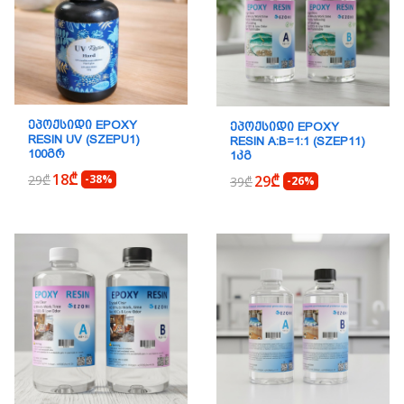
ᲔᲞᲝᲥᲡᲘᲓᲘ EPOXY
ᲔᲞᲝᲥᲡᲘᲓᲘ EPOXY
RESIN UV (SZEPU1)
RESIN A:B=1:1 (SZEP11)
100ᲒᲠ
1ᲙᲒ
18₾
29₾
29₾
-38%
39₾
-26%