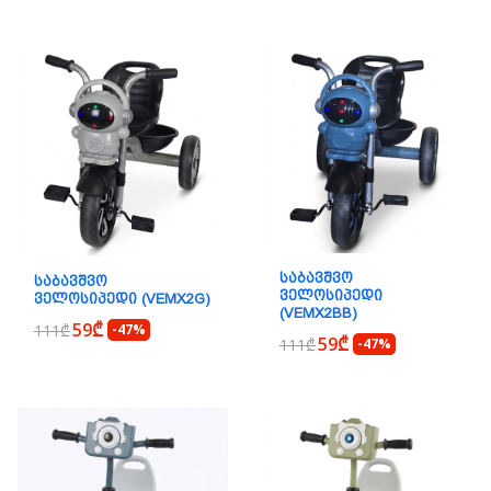
ᲡᲐᲑᲐᲕᲨᲕᲝ
ᲡᲐᲑᲐᲕᲨᲕᲝ
ᲕᲔᲚᲝᲡᲘᲞᲔᲓᲘ
ᲕᲔᲚᲝᲡᲘᲞᲔᲓᲘ (VEMX2G)
(VEMX2BB)
59₾
111₾
-47%
59₾
111₾
-47%