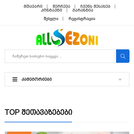
მთავარი
შერჩევა
ჩვენს შესახებ
კონტაქტი
გარანტია
შესვლა
რეგისტრაცია
ᲙᲐᲢᲔᲒᲝᲠᲘᲔᲑᲘ
TOP Შეთავაზებები