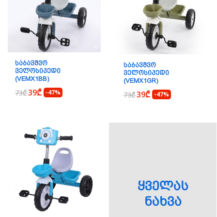
ᲡᲐᲑᲐᲕᲨᲕᲝ
ᲡᲐᲑᲐᲕᲨᲕᲝ
ᲕᲔᲚᲝᲡᲘᲞᲔᲓᲘ
ᲕᲔᲚᲝᲡᲘᲞᲔᲓᲘ
(VEMX1BB)
(VEMX1GR)
39₾
73₾
-47%
39₾
73₾
-47%
ᲧᲕᲔᲚᲐᲡ
ᲜᲐᲮᲕᲐ