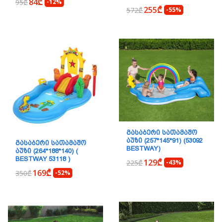
84₾
95₾
-12%
255₾
572₾
-55%
ᲒᲐᲡᲐᲑᲔᲠᲘ ᲡᲐᲗᲐᲛᲐᲨᲝ
ᲐᲣᲖᲘ (257*145*91) (53092
ᲒᲐᲡᲐᲑᲔᲠᲘ ᲡᲐᲗᲐᲛᲐᲨᲝ
BESTWAY)
ᲐᲣᲖᲘ (264*188*140) (
BESTWAY 53118 )
129₾
225₾
-43%
169₾
350₾
-52%