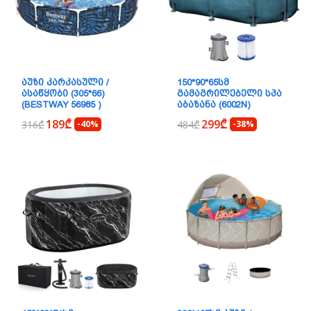
ᲐᲣᲖᲘ ᲙᲐᲠᲙᲐᲡᲣᲚᲘ /
150*90*65ᲡᲛ
ᲐᲡᲐᲬᲧᲝᲑᲘ (305*66)
ᲒᲐᲛᲐᲒᲠᲘᲚᲔᲑᲔᲚᲘ ᲡᲞᲐ
(BESTWAY 56985 )
ᲐᲑᲐᲖᲐᲜᲐ (6002N)
189₾
299₾
316₾
-40%
484₾
-38%