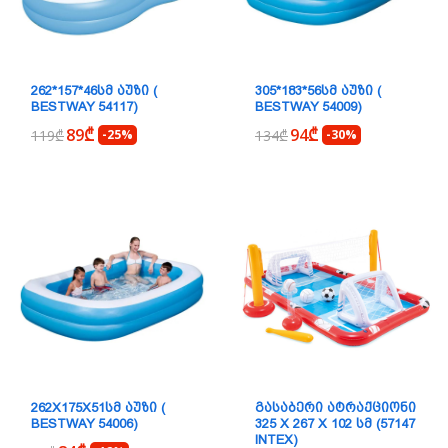
262*157*46ᲡᲛ ᲐᲣᲖᲘ (
305*183*56ᲡᲛ ᲐᲣᲖᲘ (
BESTWAY 54117)
BESTWAY 54009)
89₾
94₾
119₾
-25%
134₾
-30%
262X175X51ᲡᲛ ᲐᲣᲖᲘ (
ᲒᲐᲡᲐᲑᲔᲠᲘ ᲐᲢᲠᲐᲥᲪᲘᲝᲜᲘ
BESTWAY 54006)
325 X 267 X 102 ᲡᲛ (57147
INTEX)