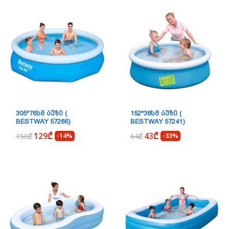
305*76ᲡᲛ ᲐᲣᲖᲘ (
152*38ᲡᲛ ᲐᲣᲖᲘ (
BESTWAY 57266)
BESTWAY 57241)
129₾
43₾
150₾
-14%
64₾
-33%