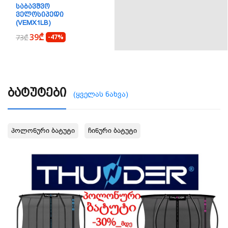
ᲡᲐᲑᲐᲕᲨᲕᲝ
ᲕᲔᲚᲝᲡᲘᲞᲔᲓᲘ
(VEMX1LB)
39₾
73₾
-47%
Ბატუტები
(ყველას ნახვა)
Პოლონური Ბატუტი
Ჩინური Ბატუტი