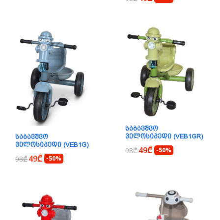
ᲡᲐᲑᲐᲕᲨᲕᲝ
ᲕᲔᲚᲝᲡᲘᲞᲔᲓᲘ (VEB1GR)
ᲡᲐᲑᲐᲕᲨᲕᲝ
ᲕᲔᲚᲝᲡᲘᲞᲔᲓᲘ (VEB1G)
49₾
98₾
-50%
49₾
98₾
-50%