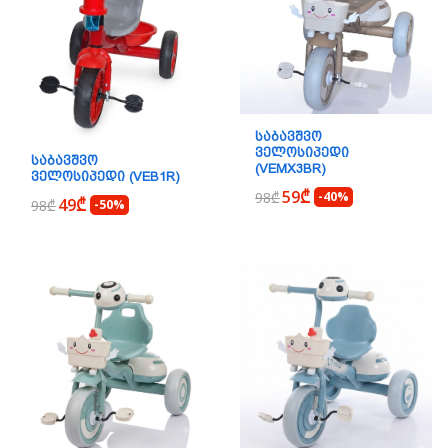
ᲡᲐᲑᲐᲕᲨᲕᲝ
ᲕᲔᲚᲝᲡᲘᲞᲔᲓᲘ
ᲡᲐᲑᲐᲕᲨᲕᲝ
(VEMX3BR)
ᲕᲔᲚᲝᲡᲘᲞᲔᲓᲘ (VEB1R)
59₾
98₾
-40%
49₾
98₾
-50%