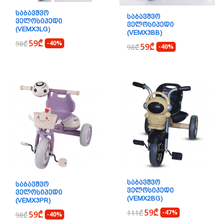
ᲡᲐᲑᲐᲕᲨᲕᲝ
ᲡᲐᲑᲐᲕᲨᲕᲝ
ᲕᲔᲚᲝᲡᲘᲞᲔᲓᲘ
ᲕᲔᲚᲝᲡᲘᲞᲔᲓᲘ
(VEMX3LG)
(VEMX3BB)
59₾
98₾
-40%
59₾
98₾
-40%
ᲡᲐᲑᲐᲕᲨᲕᲝ
ᲡᲐᲑᲐᲕᲨᲕᲝ
ᲕᲔᲚᲝᲡᲘᲞᲔᲓᲘ
ᲕᲔᲚᲝᲡᲘᲞᲔᲓᲘ
(VEMX2BG)
(VEMX3PR)
59₾
111₾
-47%
59₾
98₾
-40%